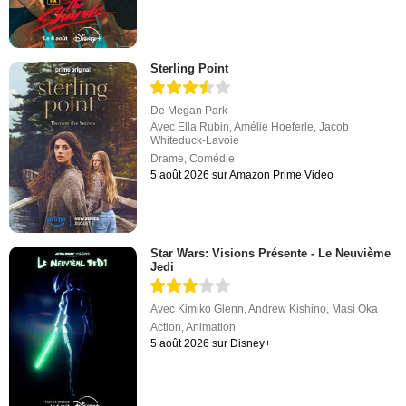
Sterling Point
De
Megan Park
Avec
Ella Rubin
,
Amélie Hoeferle
,
Jacob
Whiteduck-Lavoie
Drame
,
Comédie
5 août 2026 sur Amazon Prime Video
Star Wars: Visions Présente - Le Neuvième
Jedi
Avec
Kimiko Glenn
,
Andrew Kishino
,
Masi Oka
Action
,
Animation
5 août 2026 sur Disney+