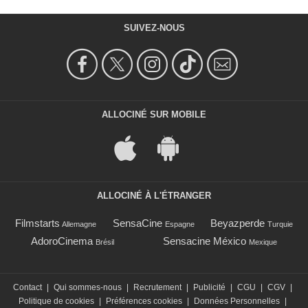
SUIVEZ-NOUS
ALLOCINÉ SUR MOBILE
ALLOCINÉ À L'ÉTRANGER
Filmstarts
SensaCine
Beyazperde
Allemagne
Espagne
Turquie
AdoroCinema
Sensacine México
Brésil
Mexique
Contact
|
Qui sommes-nous
|
Recrutement
|
Publicité
|
CGU
|
CGV
|
Politique de cookies
|
Préférences cookies
|
Données Personnelles
|