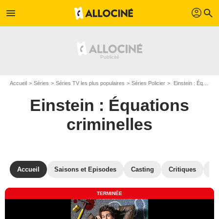
profil
menu
search
Accueil
Séries
Séries TV les plus populaires
Séries Policier
Einstein : Équations criminelles
Einstein : Équations
criminelles
Accueil
Saisons et Episodes
Casting
Critiques
Ph
TERMINÉE