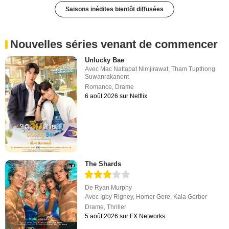
Saisons inédites bientôt diffusées
Nouvelles séries venant de commencer
Unlucky Bae
Avec
Mac Nattapat Nimjirawat
,
Tham Tupthong
Suwanrakanont
Romance
,
Drame
6 août 2026 sur Netflix
The Shards
De
Ryan Murphy
Avec
Igby Rigney
,
Homer Gere
,
Kaia Gerber
Drame
,
Thriller
5 août 2026 sur FX Networks