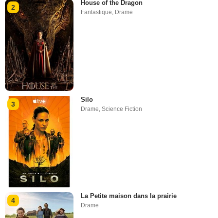
House of the Dragon
2
Fantastique
,
Drame
Silo
3
Drame
,
Science Fiction
La Petite maison dans la prairie
4
Drame