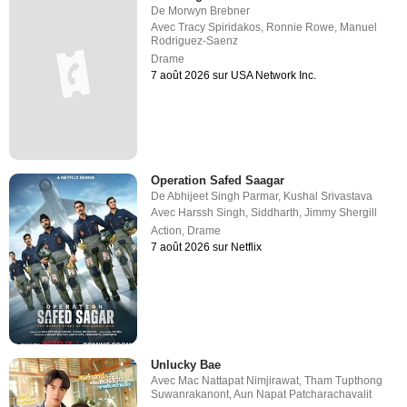
De
Morwyn Brebner
Avec
Tracy Spiridakos
,
Ronnie Rowe
,
Manuel
Rodriguez-Saenz
Drame
7 août 2026 sur USA Network Inc.
Operation Safed Saagar
De
Abhijeet Singh Parmar
,
Kushal Srivastava
Avec
Harssh Singh
,
Siddharth
,
Jimmy Shergill
Action
,
Drame
7 août 2026 sur Netflix
Unlucky Bae
Avec
Mac Nattapat Nimjirawat
,
Tham Tupthong
Suwanrakanont
,
Aun Napat Patcharachavalit