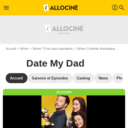
profil
menu
search
Accueil
Séries
Séries TV les plus populaires
Séries Comédie dramatique
Date 
Date My Dad
Accueil
Saisons et Episodes
Casting
News
Photo
EN COURS