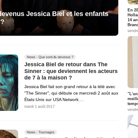
En 20
devenus Jessica Biel et les enfants
Holla
14 an
 ?
Bran
vendr
News - Que sont-ils devenus ?
Jessica Biel de retour dans The
Sinner : que deviennent les acteurs
de 7 à la maison ?
Jessica Biel fait son grand retour à la télé avec
"The Sinner", qui débute ce mercredi 2 août aux
"L'un
meill
États-Unis sur USA Network.…
temps
mardi 1 août 2017
vendr
News - Tournages