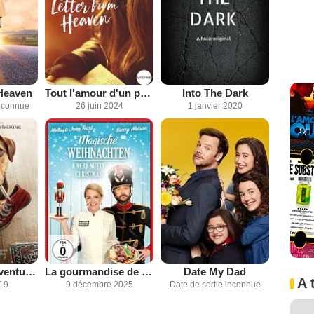
Heaven
Tout l'amour d'un père
Into The Dark
inconnue
26 juin 2024
1 janvier 2020
L'Incroyable aventure de Bella
La gourmandise de Noël
Date My Dad
A 
019
9 décembre 2025
Date de sortie inconnue