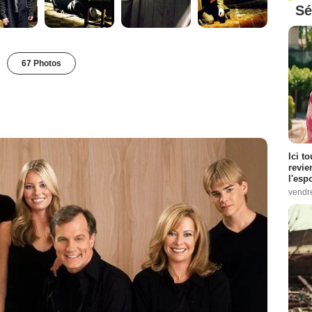
Sé
67 Photos
Ici t
revie
l'esp
vendr