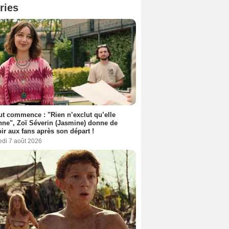
ries
out commence : "Rien n’exclut qu’elle
nne", Zoï Séverin (Jasmine) donne de
oir aux fans après son départ !
edi 7 août 2026