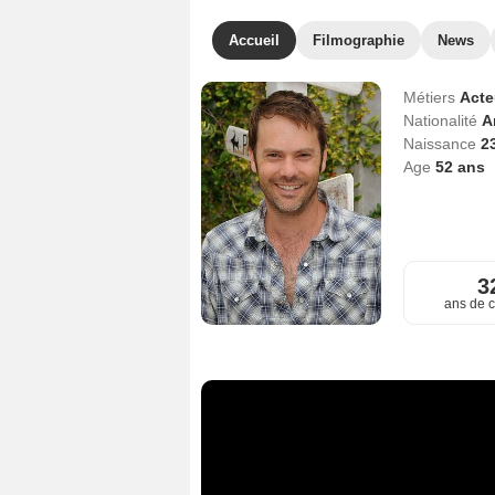
Accueil
Filmographie
News
Métiers
Act
Nationalité
A
Naissance
23
Age
52
ans
3
ans de c