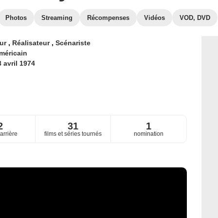
Photos
Streaming
Récompenses
Vidéos
VOD, DVD
eur
,
Réalisateur
,
Scénariste
méricain
 avril 1974
2
31
1
arrière
films et séries tournés
nomination