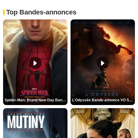
Top Bandes-annonces
Spider-Man: Brand New Day Bande-annonce VO STFR
L'Odyssée Bande-annonce VO STFR