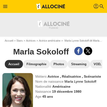
profil
menu
search
Accueil
Stars
Actrices
Actrice américaine
Marla Lynne Sokoloff dit Marla Sokoloff
Marla Sokoloff
Accueil
Filmographie
Photos
Streaming
VOD, DV
Métiers
Actrice
,
Réalisatrice
,
Scénariste
Nom de naissance
Marla Lynne Sokoloff
Nationalité
Américaine
Naissance
19 décembre 1980
Age
45
ans