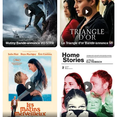
Mutiny Bande-annonce VO STFR
Le Triangle d'or Bande-annonce VF