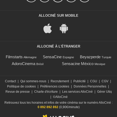
ALLOCINÉ SUR MOBILE
ALLOCINÉ À L'ÉTRANGER
Filmstarts
SensaCine
Beyazperde
Allemagne
Espagne
Turquie
AdoroCinema
Sensacine México
Brésil
Mexique
Contact
|
Qui sommes-nous
|
Recrutement
|
Publicité
|
CGU
|
CGV
|
Politique de cookies
|
Préférences cookies
|
Données Personnelles
|
Revue de presse
|
Charte d'écriture
|
Les services AlloCiné
|
Gérer Utiq
|
©AlloCiné
Retrouvez tous les horaires et infos de votre cinéma sur le numéro AlloCiné :
0 892 892 892
(0,90€/minute)