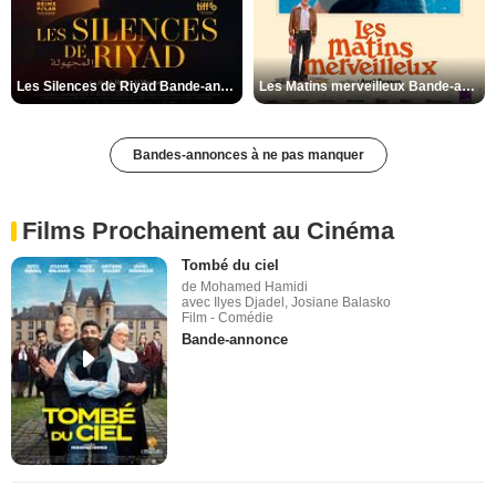
Les Silences de Riyad Bande-annonce VO STFR
Les Matins merveilleux Bande-annonce VF
Bandes-annonces à ne pas manquer
Films Prochainement au Cinéma
Tombé du ciel
de Mohamed Hamidi
avec Ilyes Djadel, Josiane Balasko
Film - Comédie
Bande-annonce