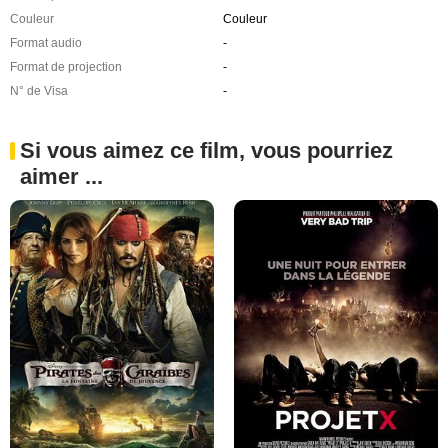
Couleur
Couleur
Format audio
-
Format de projection
-
N° de Visa
-
Si vous aimez ce film, vous pourriez
aimer ...