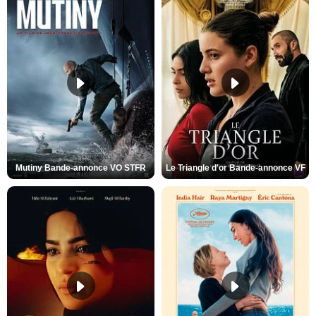
Mutiny Bande-annonce VO STFR
Le Triangle d'or Bande-annonce VF