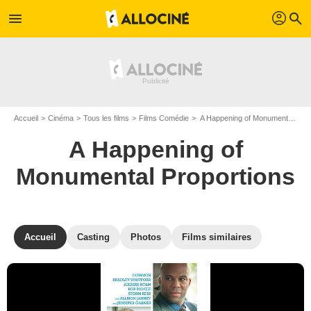
profil
menu
search
Accueil
Cinéma
Tous les films
Films Comédie
A Happening of Monumental Proportions de Judy Greer
A Happening of
Monumental Proportions
Accueil
Casting
Photos
Films similaires