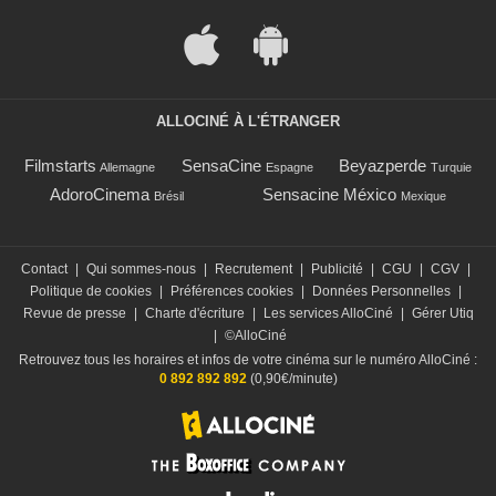
ALLOCINÉ À L'ÉTRANGER
Filmstarts
SensaCine
Beyazperde
Allemagne
Espagne
Turquie
AdoroCinema
Sensacine México
Brésil
Mexique
Contact
|
Qui sommes-nous
|
Recrutement
|
Publicité
|
CGU
|
CGV
|
Politique de cookies
|
Préférences cookies
|
Données Personnelles
|
Revue de presse
|
Charte d'écriture
|
Les services AlloCiné
|
Gérer Utiq
|
©AlloCiné
Retrouvez tous les horaires et infos de votre cinéma sur le numéro AlloCiné :
0 892 892 892
(0,90€/minute)