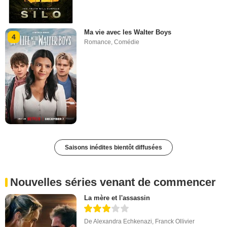
Ma vie avec les Walter Boys
4
Romance
,
Comédie
Saisons inédites bientôt diffusées
Nouvelles séries venant de commencer
La mère et l'assassin
De
Alexandra Echkenazi
,
Franck Ollivier