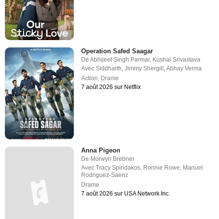
Operation Safed Saagar
De
Abhijeet Singh Parmar
,
Kushal Srivastava
Avec
Siddharth
,
Jimmy Shergill
,
Abhay Verma
Action
,
Drame
7 août 2026 sur Netflix
Anna Pigeon
De
Morwyn Brebner
Avec
Tracy Spiridakos
,
Ronnie Rowe
,
Manuel
Rodriguez-Saenz
Drame
7 août 2026 sur USA Network Inc.