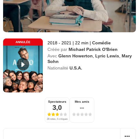
ANNULÉE
2018 - 2021
|
22 min
|
Comédie
Créée par
Michael Patrick O'Brien
Avec
Glenn Howerton
,
Lyric Lewis
,
Mary
Sohn
Nationalité
U.S.A.
Spectateurs
Mes amis
3,0
--
28 notes, 4 critiques