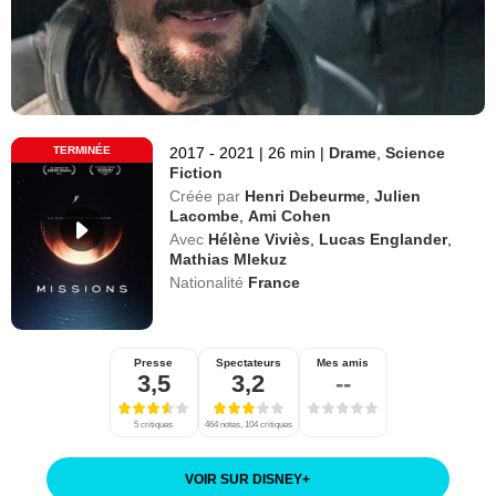
TERMINÉE
2017 - 2021
|
26 min
|
Drame
,
Science
Fiction
Créée par
Henri Debeurme
,
Julien
Lacombe
,
Ami Cohen
Avec
Hélène Viviès
,
Lucas Englander
,
Mathias Mlekuz
Nationalité
France
Presse
Spectateurs
Mes amis
3,5
3,2
--
5 critiques
464 notes, 104 critiques
VOIR SUR DISNEY
+