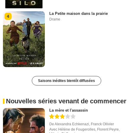
La Petite maison dans la prairie
4
Drame
Saisons inédites bientôt diffusées
Nouvelles séries venant de commencer
La mère et l'assassin
De
Alexandra Echkenazi
,
Franck Ollivier
Avec
Hélène de Fougerolles
,
Florent Peyre
,