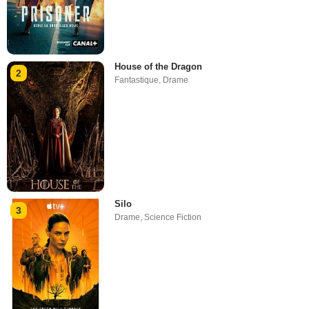
House of the Dragon
2
Fantastique
,
Drame
Silo
3
Drame
,
Science Fiction