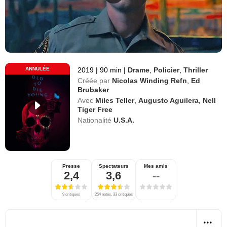
ANNULÉE
2019
|
90 min
|
Drame
,
Policier
,
Thriller
Créée par
Nicolas Winding Refn
,
Ed
Brubaker
Avec
Miles Teller
,
Augusto Aguilera
,
Nell
Tiger Free
Nationalité
U.S.A.
Presse
Spectateurs
Mes amis
2,4
3,6
--
9 critiques
254 notes, 33 critiques