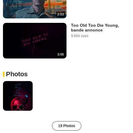
2:53
Too Old Too Die Young,
bande annonce
9 494 vues
3:05
Photos
19 Photos