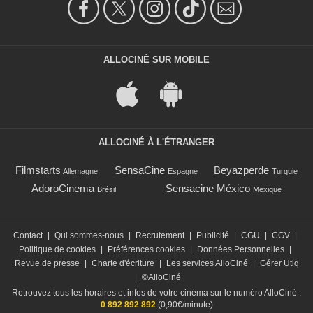
ALLOCINÉ SUR MOBILE
ALLOCINÉ À L'ÉTRANGER
Filmstarts
SensaCine
Beyazperde
Allemagne
Espagne
Turquie
AdoroCinema
Sensacine México
Brésil
Mexique
Contact
|
Qui sommes-nous
|
Recrutement
|
Publicité
|
CGU
|
CGV
|
Politique de cookies
|
Préférences cookies
|
Données Personnelles
|
Revue de presse
|
Charte d'écriture
|
Les services AlloCiné
|
Gérer Utiq
|
©AlloCiné
Retrouvez tous les horaires et infos de votre cinéma sur le numéro AlloCiné :
0 892 892 892
(0,90€/minute)