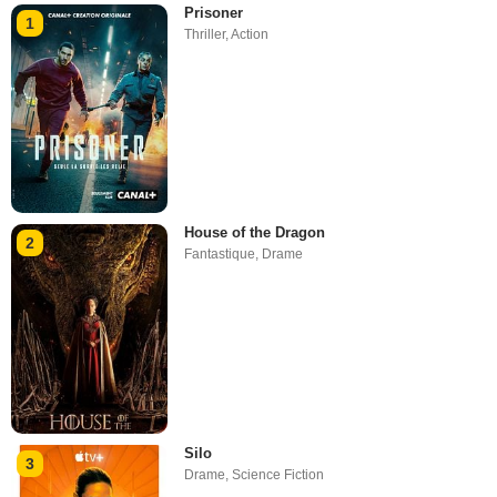
Prisoner
1
Thriller
,
Action
House of the Dragon
2
Fantastique
,
Drame
Silo
3
Drame
,
Science Fiction