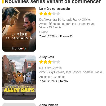
Nouvelles séries venant de commencer
La mère et l'assassin
De
Alexandra Echkenazi
,
Franck Ollivier
Avec
Hélène de Fougerolles
,
Florent Peyre
,
Vittoria Di Savoia
Drame
7 août 2026 sur France.TV
Alley Cats
De
Ricky Gervais
Avec
Ricky Gervais
,
Tom Basden
,
Andrew Brooke
Animation
,
Comédie
7 août 2026 sur Netflix
Anna Pigeon