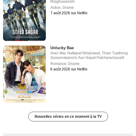
Rraghuwanshi
Action
,
Drame
7 août 2026 sur Netflix
Unlucky Bae
Avec
Mac Nattapat Nimjirawat
,
Tham Tupthong
Suwanrakanont
,
Aun Napat Patcharachavalit
Romance
,
Drame
6 août 2026 sur Netflix
Nouvelles séries en ce moment à la TV