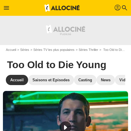
profil
menu
search
Accueil
Séries
Séries TV les plus populaires
Séries Thriller
Too Old to Die Young
Too Old to Die Young
Accueil
Saisons et Episodes
Casting
News
Vidéo