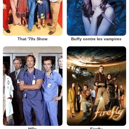
That '70s Show
Buffy contre les vampires
MDs
Firefly