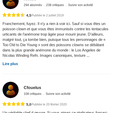
294 abonnés
238 critiques
Suivre son activité
4,5
Publiée le 2 juillet 2019
Franchement, fuyez. Il n’y a rien à voir ici. Sauf si vous êtes un
poisson clown et que vous êtes immunisés contre les tentacules
urticants de l’anémone trop âgée pour mourir jeune. D’ailleurs,
malgré tout, ça tombe bien, puisque tous les personnages de «
Too Old to Die Young » sont des poissons clowns se débâtant
dans la plus grande anémone du monde : le Los Angeles de
Nicolas Winding Refn. Images canoniques, texture ...
Lire plus
Cfouelus
108 critiques
Suivre son activité
5,0
Publiée le 20 février 2020
Un véritable chef d œuvre. Si vous aimez ce réalisateur, foncez;