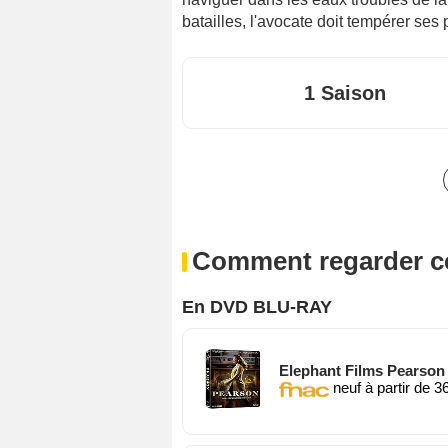
batailles, l'avocate doit tempérer ses 
1 Saison
Comment regarder ce
En DVD BLU-RAY
Elephant Films Pearson 
neuf à partir de 3