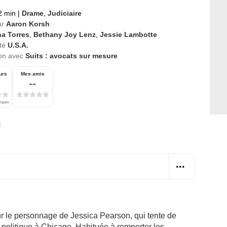
2 min
|
Drame
,
Judiciaire
ar
Aaron Korsh
na Torres
,
Bethany Joy Lenz
,
Jessie Lambotte
té
U.S.A.
ion avec
Suits : avocats sur mesure
urs
Mes amis
--
tiques
sur le personnage de Jessica Pearson, qui tente de
 politique à Chicago. Habituée à remporter les