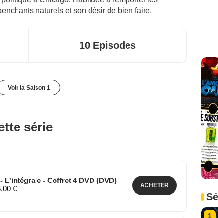
penchants naturels et son désir de bien faire.
10 Episodes
Voir la Saison 1
tte série
- L'intégrale - Coffret 4 DVD (DVD)
ACHETER
6,00 €
Sé
1