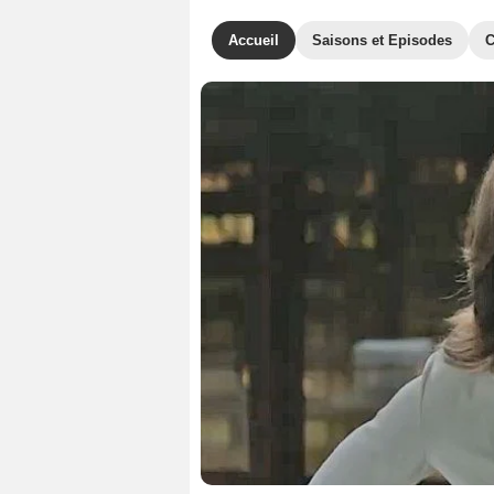
Accueil
Saisons et Episodes
C