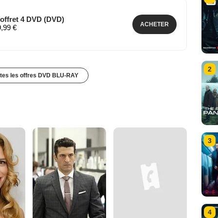
Coffret 4 DVD (DVD)
ACHETER
9,99 €
2
utes les offres DVD BLU-RAY
3
4