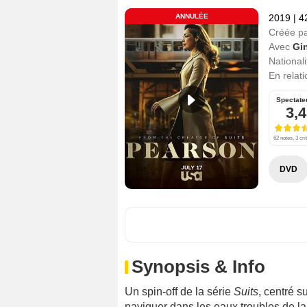
ANNULÉE
2019
|
4
Créée p
Avec
Gi
Nationali
En relat
Spectate
3,4
62 notes, 3 cri
DVD
Synopsis & Info
Un spin-off de la série
Suits
, centré 
naviguer dans les eaux troubles de la