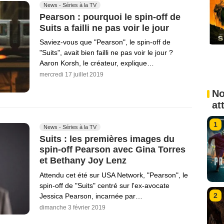
News - Séries à la TV
Pearson : pourquoi le spin-off de
Suits a failli ne pas voir le jour
Saviez-vous que "Pearson", le spin-off de
"Suits", avait bien failli ne pas voir le jour ?
Aaron Korsh, le créateur, explique…
mercredi 17 juillet 2019
No
at
1
News - Séries à la TV
Suits : les premières images du
spin-off Pearson avec Gina Torres
et Bethany Joy Lenz
Attendu cet été sur USA Network, "Pearson", le
spin-off de "Suits" centré sur l'ex-avocate
2
Jessica Pearson, incarnée par…
dimanche 3 février 2019