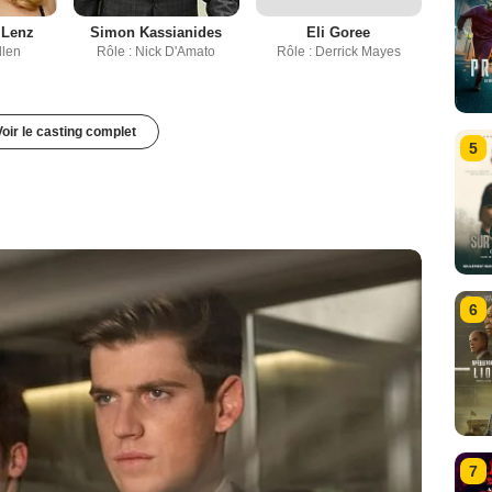
 Lenz
Simon Kassianides
Eli Goree
llen
Rôle : Nick D'Amato
Rôle : Derrick Mayes
Voir le casting complet
5
6
7