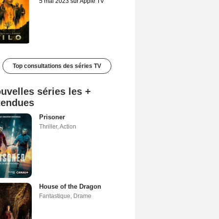
5 mai 2023 sur Apple TV
Top consultations des séries TV
uvelles séries les +
tendues
Prisoner
Thriller
,
Action
House of the Dragon
Fantastique
,
Drame