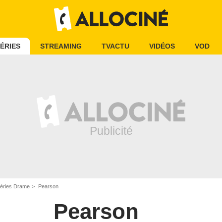
ÉRIES
STREAMING
TVACTU
VIDÉOS
VOD
éries Drame
Pearson
Pearson