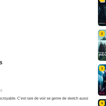
2
s
3
22
incroyable. C'est rare de voir se genre de sketch aussi
4