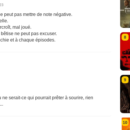
023
 ne peut pas mettre de note négative.
elle.
urcroît, mal joué.
a bêtise ne peut pas excuser.
8
anchie et à chaque épisodes.
9
ou ne serait-ce qui pourrait prêter à sourire, rien
..
10