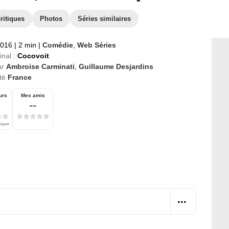
ritiques
Photos
Séries similaires
2016
|
2 min
|
Comédie
,
Web Séries
inal :
Cocovoit
ar
Ambroise Carminati
,
Guillaume Desjardins
té
France
urs
Mes amis
--
tiques