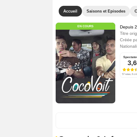
Accueil
Saisons et Episodes
C
EN COURS
Depuis 
Titre orig
Créée p
Nationali
Spectate
3,6
57 notes, 6 cri