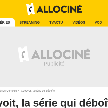
ÉRIES
STREAMING
TVACTU
VIDÉOS
VOD
éries Comédie
Cocovoit, la série qui déboîte !
it, la série qui déboî