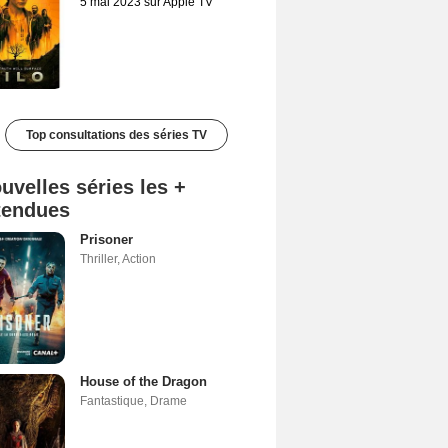
5 mai 2023 sur Apple TV
Top consultations des séries TV
uvelles séries les +
tendues
Prisoner
Thriller
,
Action
House of the Dragon
Fantastique
,
Drame