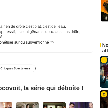
 rien de drôle c'est plat, c'est de l'eau.
 oppressif, ils sont gênants, donc c'est pas drôle,
é..
monétiser sur du subventionné ??
No
at
1
 Critiques Spectateurs
ovoit, la série qui déboîte !
2