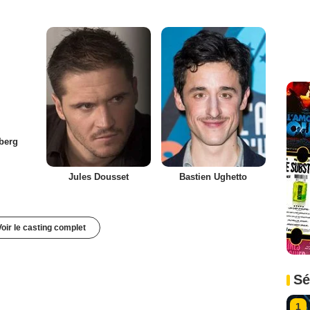
berg
Jules Dousset
Bastien Ughetto
Voir le casting complet
Sé
1