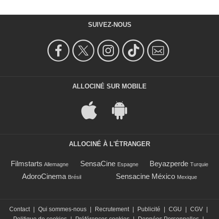
SUIVEZ-NOUS
ALLOCINÉ SUR MOBILE
ALLOCINÉ À L'ÉTRANGER
Filmstarts
SensaCine
Beyazperde
Allemagne
Espagne
Turquie
AdoroCinema
Sensacine México
Brésil
Mexique
Contact
|
Qui sommes-nous
|
Recrutement
|
Publicité
|
CGU
|
CGV
|