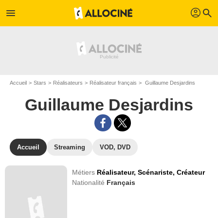
profil
menu
search
Accueil
Stars
Réalisateurs
Réalisateur français
Guillaume Desjardins
Guillaume Desjardins
Accueil
Streaming
VOD, DVD
Métiers
Réalisateur,
Scénariste,
Créateur
Nationalité
Français