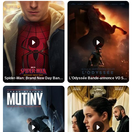
Spider-Man: Brand New Day Bande-annonce VO STFR
L'Odyssée Bande-annonce VO STFR