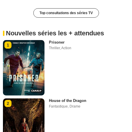
Top consultations des séries TV
Nouvelles séries les + attendues
Prisoner
1
Thriller
,
Action
House of the Dragon
2
Fantastique
,
Drame