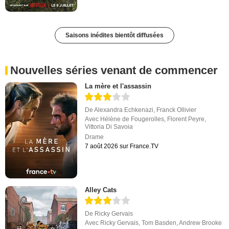
Saisons inédites bientôt diffusées
Nouvelles séries venant de commencer
La mère et l'assassin
De
Alexandra Echkenazi
,
Franck Ollivier
Avec
Hélène de Fougerolles
,
Florent Peyre
,
Vittoria Di Savoia
Drame
7 août 2026 sur France.TV
Alley Cats
De
Ricky Gervais
Avec
Ricky Gervais
,
Tom Basden
,
Andrew Brooke