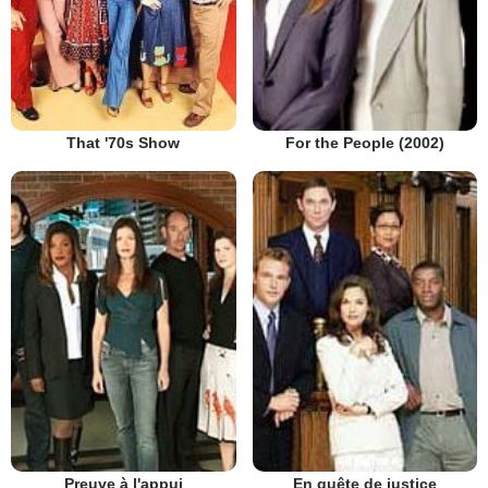
That '70s Show
For the People (2002)
Preuve à l'appui
En quête de justice