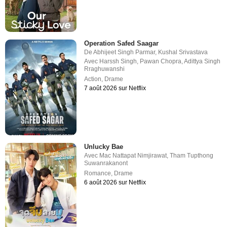
Operation Safed Saagar
De
Abhijeet Singh Parmar
,
Kushal Srivastava
Avec
Harssh Singh
,
Pawan Chopra
,
Adittya Singh
Rraghuwanshi
Action
,
Drame
7 août 2026 sur Netflix
Unlucky Bae
Avec
Mac Nattapat Nimjirawat
,
Tham Tupthong
Suwanrakanont
Romance
,
Drame
6 août 2026 sur Netflix