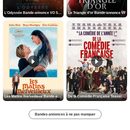
L'Odyssée Bande-annonce VO STFR
Le Triangle d'or Bande-annonce VF
Les Matins merveilleux Bande-annonce VF
De la Comédie-Française Teaser VF
Bandes-annonces à ne pas manquer