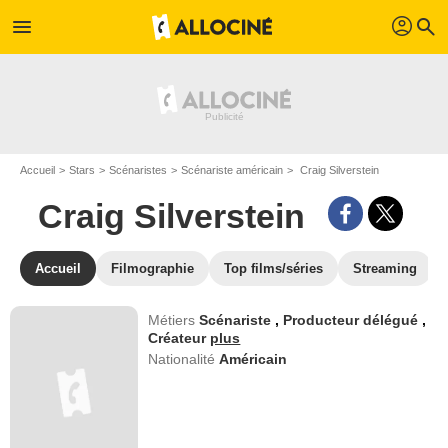
profil
menu
search
Accueil
Stars
Scénaristes
Scénariste américain
Craig Silverstein
Craig Silverstein
Accueil
Filmographie
Top films/séries
Streaming
Métiers
Scénariste
,
Producteur délégué
,
Créateur
plus
Nationalité
Américain