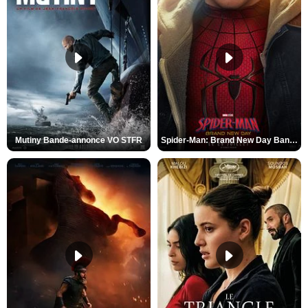
Mutiny Bande-annonce VO STFR
Spider-Man: Brand New Day Bande-annonce VO STFR