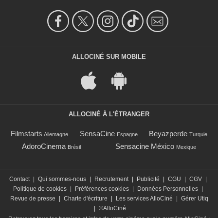
ALLOCINÉ SUR MOBILE
ALLOCINÉ À L'ÉTRANGER
Filmstarts
SensaCine
Beyazperde
Allemagne
Espagne
Turquie
AdoroCinema
Sensacine México
Brésil
Mexique
Contact
|
Qui sommes-nous
|
Recrutement
|
Publicité
|
CGU
|
CGV
|
Politique de cookies
|
Préférences cookies
|
Données Personnelles
|
Revue de presse
|
Charte d'écriture
|
Les services AlloCiné
|
Gérer Utiq
|
©AlloCiné