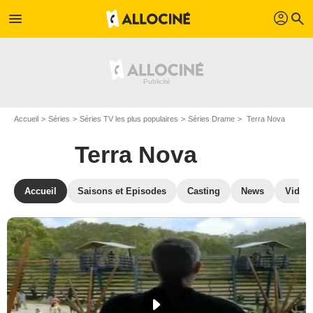
profil
menu
search
Accueil
Séries
Séries TV les plus populaires
Séries Drame
Terra Nova
Terra Nova
Accueil
Saisons et Episodes
Casting
News
Vidéo