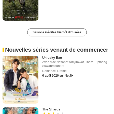
Saisons inédites bientôt diffusées
Nouvelles séries venant de commencer
Unlucky Bae
Avec
Mac Nattapat Nimjirawat
,
Tham Tupthong
Suwanrakanont
Romance
,
Drame
6 août 2026 sur Netflix
The Shards