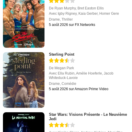
De
Ryan Murphy
,
Bret Easton Ellis
Avec
Igby Rigney
,
Kaia Gerber
,
Homer Gere
Drame
,
Thriller
5 août 2026 sur FX Networks
Sterling Point
De
Megan Park
Avec
Ella Rubin
,
Amélie Hoeferle
,
Jacob
Whiteduck-Lavoie
Drame
,
Comédie
5 août 2026 sur Amazon Prime Video
Star Wars: Visions Présente - Le Neuvième
Jedi