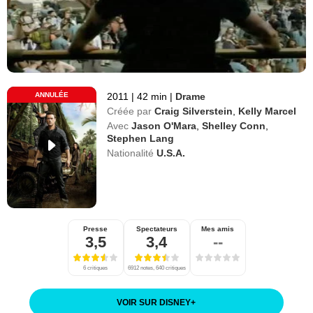
ANNULÉE
2011
|
42 min
|
Drame
Créée par
Craig Silverstein
,
Kelly Marcel
Avec
Jason O'Mara
,
Shelley Conn
,
Stephen Lang
Nationalité
U.S.A.
Presse
Spectateurs
Mes amis
3,5
3,4
--
6 critiques
6912 notes, 640 critiques
VOIR SUR DISNEY
+