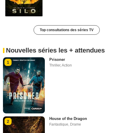
Top consultations des séries TV
Nouvelles séries les + attendues
Prisoner
1
Thriller
,
Action
House of the Dragon
2
Fantastique
,
Drame