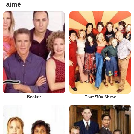
aimé
Becker
That '70s Show