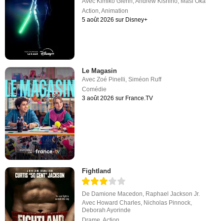
Avec
Kimiko Glenn
,
Andrew Kishino
,
Masi Oka
Action
,
Animation
5 août 2026 sur Disney+
Le Magasin
Avec
Zoé Pinelli
,
Siméon Ruff
Comédie
3 août 2026 sur France.TV
Fightland
De
Damione Macedon
,
Raphael Jackson Jr.
Avec
Howard Charles
,
Nicholas Pinnock
,
Deborah Ayorinde
Drame
,
Action