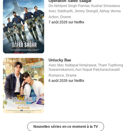
Operation Safed Saagar
De
Abhijeet Singh Parmar
,
Kushal Srivastava
Avec
Siddharth
,
Jimmy Shergill
,
Abhay Verma
Action
,
Drame
7 août 2026 sur Netflix
Unlucky Bae
Avec
Mac Nattapat Nimjirawat
,
Tham Tupthong
Suwanrakanont
,
Aun Napat Patcharachavalit
Romance
,
Drame
6 août 2026 sur Netflix
Nouvelles séries en ce moment à la TV