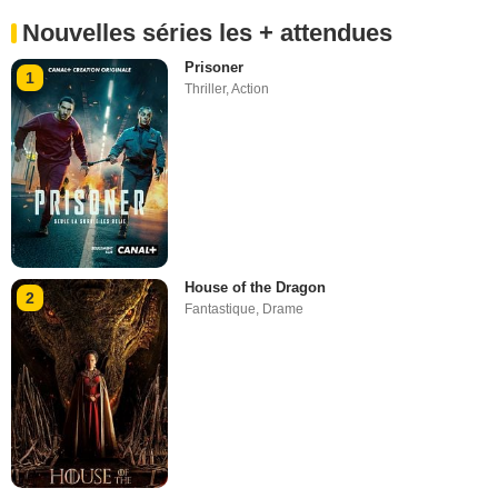
Nouvelles séries les + attendues
Prisoner
1
Thriller
,
Action
House of the Dragon
2
Fantastique
,
Drame