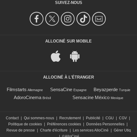
SUIVEZ-NOUS
ALLOCINÉ SUR MOBILE
ALLOCINÉ À L'ÉTRANGER
Filmstarts
SensaCine
Beyazperde
Allemagne
Espagne
Turquie
AdoroCinema
Sensacine México
Brésil
Mexique
Contact
|
Qui sommes-nous
|
Recrutement
|
Publicité
|
CGU
|
CGV
|
Politique de cookies
|
Préférences cookies
|
Données Personnelles
|
Revue de presse
|
Charte d'écriture
|
Les services AlloCiné
|
Gérer Utiq
|
©AlloCiné