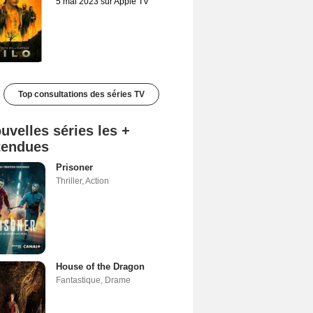
5 mai 2023 sur Apple TV
Top consultations des séries TV
uvelles séries les +
tendues
Prisoner
Thriller
,
Action
House of the Dragon
Fantastique
,
Drame