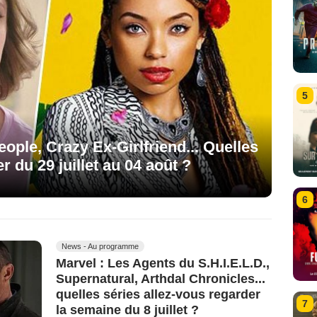
5
eople, Crazy Ex-Girlfriend... Quelles
r du 29 juillet au 04 août ?
6
News - Au programme
Marvel : Les Agents du S.H.I.E.L.D.,
Supernatural, Arthdal Chronicles...
quelles séries allez-vous regarder
7
la semaine du 8 juillet ?