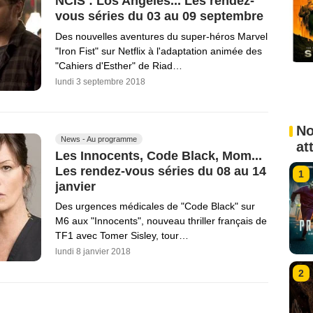
NCIS : Los Angeles... Les rendez-
vous séries du 03 au 09 septembre
Des nouvelles aventures du super-héros Marvel
"Iron Fist" sur Netflix à l'adaptation animée des
"Cahiers d'Esther" de Riad…
lundi 3 septembre 2018
No
News - Au programme
at
Les Innocents, Code Black, Mom...
Les rendez-vous séries du 08 au 14
1
janvier
Des urgences médicales de "Code Black" sur
M6 aux "Innocents", nouveau thriller français de
TF1 avec Tomer Sisley, tour…
lundi 8 janvier 2018
2