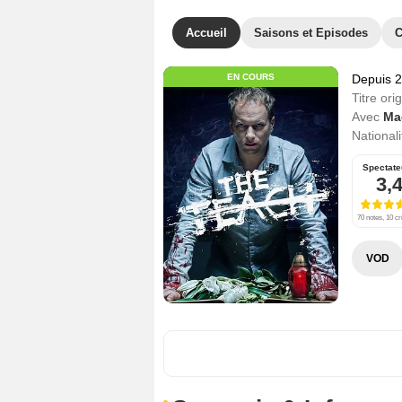
Accueil
Saisons et Episodes
C
EN COURS
Depuis 
Titre orig
Avec
Ma
Nationali
Spectate
3,
70 notes, 10 cr
VOD