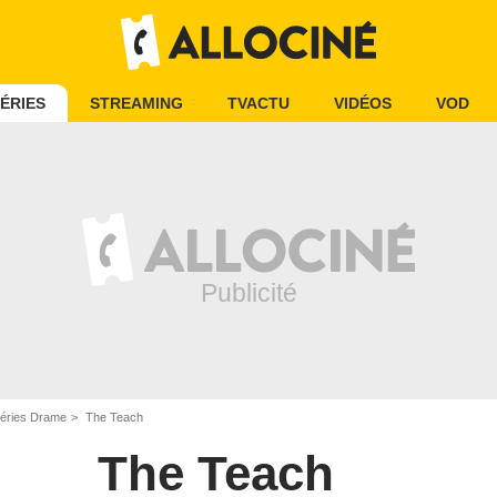
ÉRIES
STREAMING
TVACTU
VIDÉOS
VOD
éries Drame
The Teach
The Teach