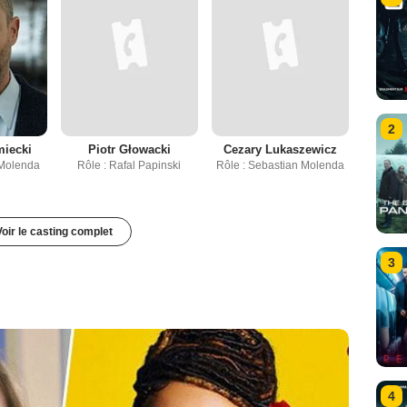
2
miecki
Piotr Głowacki
Cezary Lukaszewicz
 Molenda
Rôle : Rafal Papinski
Rôle : Sebastian Molenda
Voir le casting complet
3
4