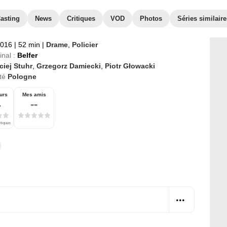
asting
News
Critiques
VOD
Photos
Séries similaire
2016
|
52 min
|
Drame
,
Policier
inal :
Belfer
ciej Stuhr
,
Grzegorz Damiecki
,
Piotr Głowacki
té
Pologne
urs
Mes amis
4
--
itiques