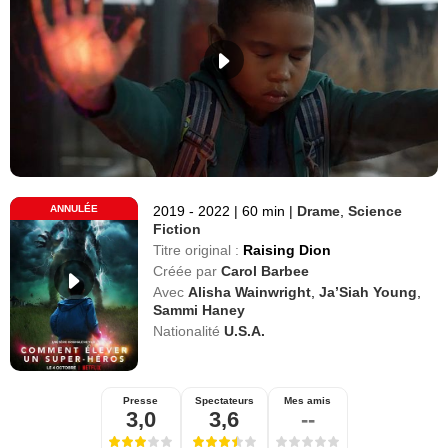
ANNULÉE
2019 - 2022
|
60 min
|
Drame
,
Science
Fiction
Titre original :
Raising Dion
Créée par
Carol Barbee
Avec
Alisha Wainwright
,
Ja’Siah Young
,
Sammi Haney
Nationalité
U.S.A.
Presse
Spectateurs
Mes amis
3,0
3,6
--