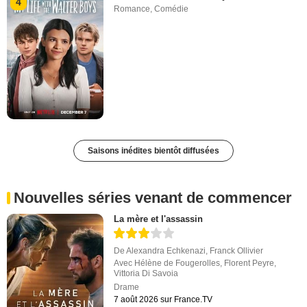
4
Romance
,
Comédie
Saisons inédites bientôt diffusées
Nouvelles séries venant de commencer
La mère et l'assassin
De
Alexandra Echkenazi
,
Franck Ollivier
Avec
Hélène de Fougerolles
,
Florent Peyre
,
Vittoria Di Savoia
Drame
7 août 2026 sur France.TV