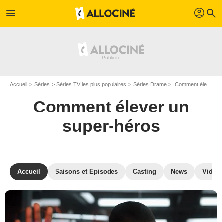
profil
menu
search
Accueil
Séries
Séries TV les plus populaires
Séries Drame
Comment élever un super-héros
Comment élever un
super-héros
Accueil
Saisons et Episodes
Casting
News
Vidéo