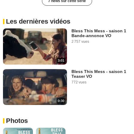
7 news sur cette série
Les dernières vidéos
Bless This Mess - saison 1
Bande-annonce VO
2 757 vues
3:01
Bless This Mess - saison 1
Teaser VO
772 vues
0:30
Photos