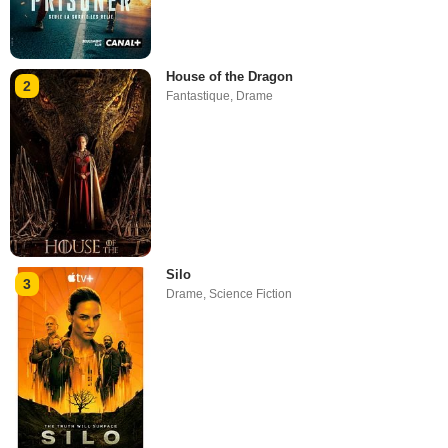
House of the Dragon
2
Fantastique
,
Drame
Silo
3
Drame
,
Science Fiction