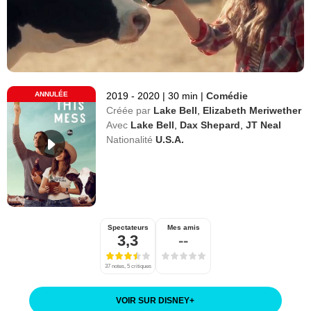
ANNULÉE
2019 - 2020
|
30 min
|
Comédie
Créée par
Lake Bell
,
Elizabeth Meriwether
Avec
Lake Bell
,
Dax Shepard
,
JT Neal
Nationalité
U.S.A.
Spectateurs
Mes amis
3,3
--
37 notes, 5 critiques
VOIR SUR DISNEY
+