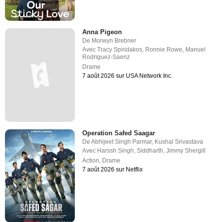
Anna Pigeon
De
Morwyn Brebner
Avec
Tracy Spiridakos
,
Ronnie Rowe
,
Manuel
Rodriguez-Saenz
Drame
7 août 2026 sur USA Network Inc.
Operation Safed Saagar
De
Abhijeet Singh Parmar
,
Kushal Srivastava
Avec
Harssh Singh
,
Siddharth
,
Jimmy Shergill
Action
,
Drame
7 août 2026 sur Netflix