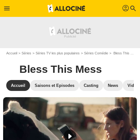
profil
menu
search
Accueil
Séries
Séries TV les plus populaires
Séries Comédie
Bless This Mess
Bless This Mess
Accueil
Saisons et Episodes
Casting
News
Vidéo