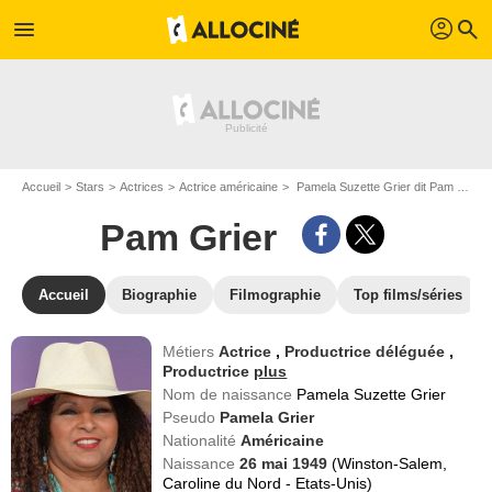
profil
menu
search
Accueil
Stars
Actrices
Actrice américaine
Pamela Suzette Grier dit Pam Grier
Pam Grier
Accueil
Biographie
Filmographie
Top films/séries
Métiers
Actrice
,
Productrice déléguée
,
Productrice
plus
Nom de naissance
Pamela Suzette Grier
Pseudo
Pamela Grier
Nationalité
Américaine
Naissance
26 mai 1949
(Winston-Salem,
Caroline du Nord - Etats-Unis)