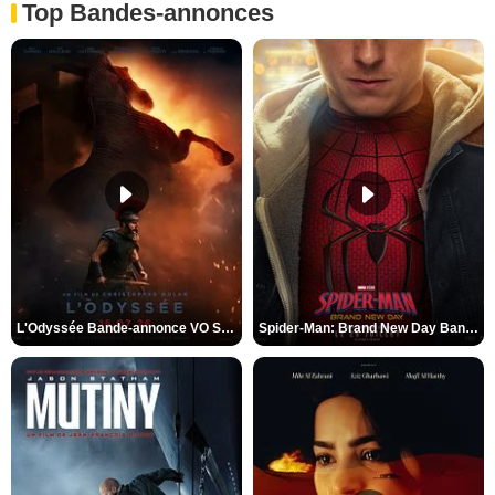
Top Bandes-annonces
L'Odyssée Bande-annonce VO STFR
Spider-Man: Brand New Day Bande-annonce VO STFR