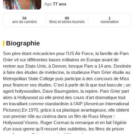
Age
77
ans
56
89
1
ans de carrière
films et séries tournés
nomination
Biographie
Son père étant mécanicien pour l'US Air Force, la famille de Pam
Grier vit sur différentes bases militaires en Europe avant de
rentrer aux Etats-Unis, à Denver, lorsque Pam a 14 ans. Destinée
à faire des études de médecine, la studieuse Pam Grier étudie au
Metropolitan State College puis participe à des concours de Miss
pour financer ses études. C'est à partir de là que tout bascule ; un
agent hollywoodien, Dave Baumgarten, la repère. Pam Grier part
alors à Hollywood où elle prend des cours d'art dramatique tout
en travaillant comme standardiste à l'AIP (American International
Pictures).En 1970, grâce à sa plastique avantageuse, elle obtient
son premier rôle au cinéma dans un film de Russ Meyer :
Hollywood Vixens. Roger Corman la remarque et en fait l'égérie
d'un sous-genre qu'il ressort des oubliettes, les films de prison