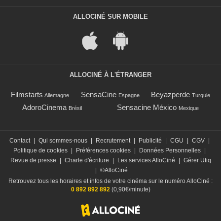
ALLOCINÉ SUR MOBILE
ALLOCINÉ À L'ÉTRANGER
Filmstarts
SensaCine
Beyazperde
Allemagne
Espagne
Turquie
AdoroCinema
Sensacine México
Brésil
Mexique
Contact
|
Qui sommes-nous
|
Recrutement
|
Publicité
|
CGU
|
CGV
|
Politique de cookies
|
Préférences cookies
|
Données Personnelles
|
Revue de presse
|
Charte d'écriture
|
Les services AlloCiné
|
Gérer Utiq
|
©AlloCiné
Retrouvez tous les horaires et infos de votre cinéma sur le numéro AlloCiné :
0 892 892 892
(0,90€/minute)