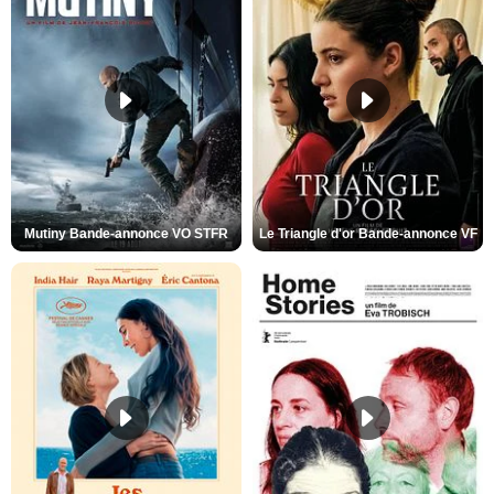
Mutiny Bande-annonce VO STFR
Le Triangle d'or Bande-annonce VF