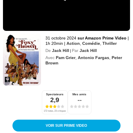
31 octobre 2024
sur Amazon Prime Video
|
1h 20min
|
Action
,
Comédie
,
Thriller
De
Jack Hill
Par
Jack Hill
|
Avec
Pam Grier
,
Antonio Fargas
,
Peter
Brown
Spectateurs
Mes amis
2,9
--
172 notes, 23 critiques
VOIR SUR PRIME VIDEO