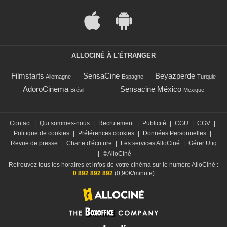
ALLOCINÉ À L'ÉTRANGER
Filmstarts
SensaCine
Beyazperde
Allemagne
Espagne
Turquie
AdoroCinema
Sensacine México
Brésil
Mexique
Contact
|
Qui sommes-nous
|
Recrutement
|
Publicité
|
CGU
|
CGV
|
Politique de cookies
|
Préférences cookies
|
Données Personnelles
|
Revue de presse
|
Charte d'écriture
|
Les services AlloCiné
|
Gérer Utiq
|
©AlloCiné
Retrouvez tous les horaires et infos de votre cinéma sur le numéro AlloCiné :
0 892 892 892
(0,90€/minute)