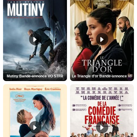
Mutiny Bande-annonce VO STFR
Le Triangle d'or Bande-annonce VF