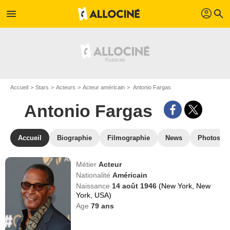
profil
menu
search
Accueil
Stars
Acteurs
Acteur américain
Antonio Fargas
Antonio Fargas
Accueil
Biographie
Filmographie
News
Photos
Métier
Acteur
Nationalité
Américain
Naissance
14 août 1946
(New York, New
York, USA)
Age
79
ans