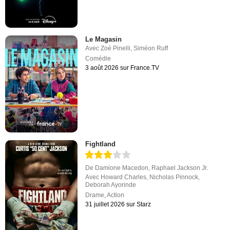
Le Magasin
Avec
Zoé Pinelli
,
Siméon Ruff
Comédie
3 août 2026 sur France.TV
Fightland
De
Damione Macedon
,
Raphael Jackson Jr.
Avec
Howard Charles
,
Nicholas Pinnock
,
Deborah Ayorinde
Drame
,
Action
31 juillet 2026 sur Starz