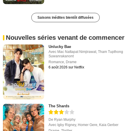
Saisons inédites bientôt diffusées
Nouvelles séries venant de commencer
Unlucky Bae
Avec
Mac Nattapat Nimjirawat
,
Tham Tupthong
Suwanrakanont
Romance
,
Drame
6 août 2026 sur Netflix
The Shards
De
Ryan Murphy
Avec
Igby Rigney
,
Homer Gere
,
Kaia Gerber
Drame
,
Thriller