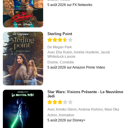
5 août 2026 sur FX Networks
Sterling Point
De
Megan Park
Avec
Ella Rubin
,
Amélie Hoeferle
,
Jacob
Whiteduck-Lavoie
Drame
,
Comédie
5 août 2026 sur Amazon Prime Video
Star Wars: Visions Présente - Le Neuvième
Jedi
Avec
Kimiko Glenn
,
Andrew Kishino
,
Masi Oka
Action
,
Animation
5 août 2026 sur Disney+