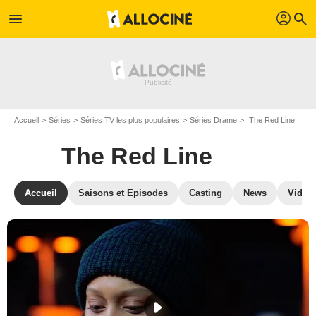
profil
menu
search
Accueil
Séries
Séries TV les plus populaires
Séries Drame
The Red Line
The Red Line
Accueil
Saisons et Episodes
Casting
News
Vidéo