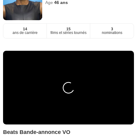
Age
46
ans
14
15
3
ans de carrière
films et séries tournés
nominations
Beats Bande-annonce VO