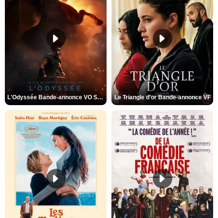
L'Odyssée Bande-annonce VO STFR
Le Triangle d'or Bande-annonce VF