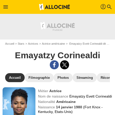
profil
menu
search
Accueil
Stars
Actrices
Actrice américaine
Emayatzy Evett Corinealdi dit Emayatzy Corinealdi
Emayatzy Corinealdi
Accueil
Filmographie
Photos
Streaming
Récompe
Métier
Actrice
Nom de naissance
Emayatzy Evett Corinealdi
Nationalité
Américaine
Naissance
14 janvier 1980
(Fort Knox -
Kentucky, Etats-Unis)