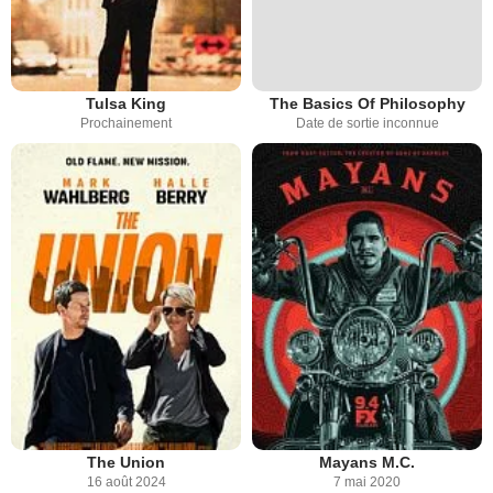
Tulsa King
The Basics Of Philosophy
Prochainement
Date de sortie inconnue
The Union
Mayans M.C.
16 août 2024
7 mai 2020