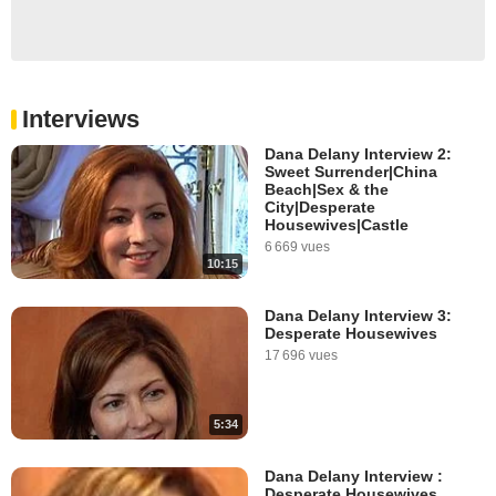
Interviews
Dana Delany Interview 2:
Sweet Surrender|China
Beach|Sex & the
City|Desperate
Housewives|Castle
6 669 vues
10:15
Dana Delany Interview 3:
Desperate Housewives
17 696 vues
5:34
Dana Delany Interview :
Desperate Housewives