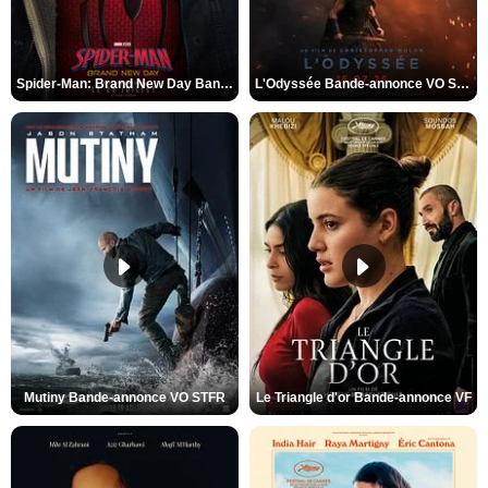
Spider-Man: Brand New Day Bande-annonce VO STFR
L'Odyssée Bande-annonce VO STFR
Mutiny Bande-annonce VO STFR
Le Triangle d'or Bande-annonce VF