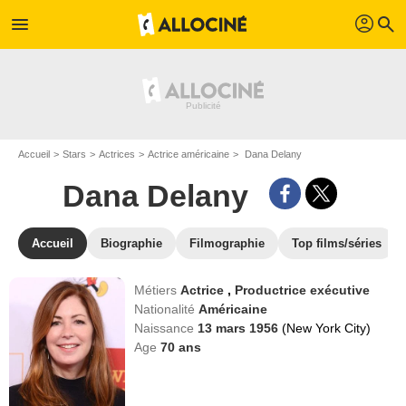
profil
menu
search
Accueil
Stars
Actrices
Actrice américaine
Dana Delany
Dana Delany
Accueil
Biographie
Filmographie
Top films/séries
Métiers
Actrice
,
Productrice exécutive
Nationalité
Américaine
Naissance
13 mars 1956
(New York City)
Age
70
ans