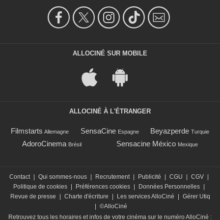
ALLOCINÉ SUR MOBILE
ALLOCINÉ À L'ÉTRANGER
Filmstarts
SensaCine
Beyazperde
Allemagne
Espagne
Turquie
AdoroCinema
Sensacine México
Brésil
Mexique
Contact
|
Qui sommes-nous
|
Recrutement
|
Publicité
|
CGU
|
CGV
|
Politique de cookies
|
Préférences cookies
|
Données Personnelles
|
Revue de presse
|
Charte d'écriture
|
Les services AlloCiné
|
Gérer Utiq
|
©AlloCiné
Retrouvez tous les horaires et infos de votre cinéma sur le numéro AlloCiné :