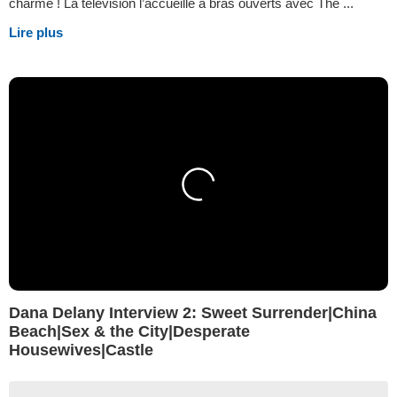
charme ! La télévision l’accueille à bras ouverts avec The ...
Lire plus
Dana Delany Interview 2: Sweet Surrender|China
Beach|Sex & the City|Desperate
Housewives|Castle