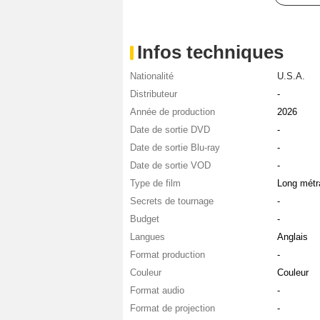
Infos techniques
Nationalité
U.S.A.
Distributeur
-
Année de production
2026
Date de sortie DVD
-
Date de sortie Blu-ray
-
Date de sortie VOD
-
Type de film
Long métr
Secrets de tournage
-
Budget
-
Langues
Anglais
Format production
-
Couleur
Couleur
Format audio
-
Format de projection
-