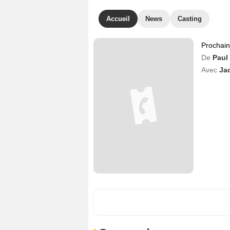
Accueil
News
Casting
Prochai
De
Paul
Avec
Ja