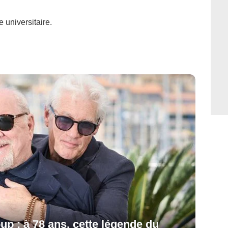
 universitaire.
up : à 78 ans, cette légende du