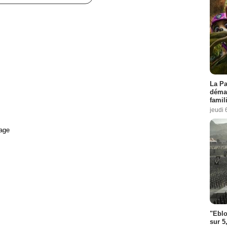
La Pa
démar
famil
jeudi 
age
"Eblo
sur 5