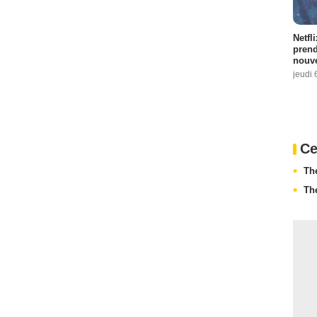
Netfl
prend
nouve
jeudi 
Ce
Th
Th