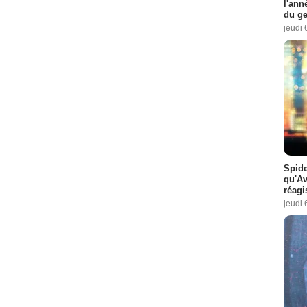
l'ann
du ge
jeudi 
Spide
qu'A
réagi
jeudi 