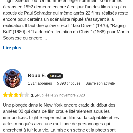
“Light Sleeper” ou “Un homme en léger sommeil”, sorti sur les
écrans en 1992 demeure encore à ce jour l’un des films les plus
aboutis de Paul Schrader qui même après 22 films réalisés reste
encore pour certains un scénariste réputé s’essayant à la
réalisation. Il faut dire qu’avoir écrit “Taxi Driver” (1976), “Raging
Bull” (1980) et “La dernière tentation du Christ” (1988) pour Martin
Scorsese ou encore ...
Lire plus
Roub E.
1 314 abonnés
5 393 critiques
Suivre son activité
3,5
Publiée le 29 novembre 2023
Une plongée dans le New York encore crado du début des
années 90 qui dans ce film croule littéralement sous les
immondices. Light Sleeper est un film sur la culpabilité et les
actes manqués avec une multitude de personnages qui
cherchent à fuir leur vie. La mise en scène et la photo sont