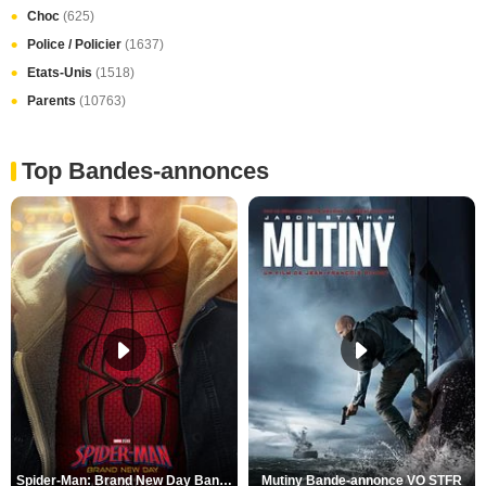
Choc
(625)
Police / Policier
(1637)
Etats-Unis
(1518)
Parents
(10763)
Top Bandes-annonces
Spider-Man: Brand New Day Bande-annonce VO STFR
Mutiny Bande-annonce VO STFR