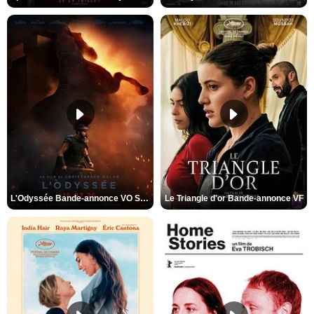
L'Odyssée Bande-annonce VO STFR
Le Triangle d'or Bande-annonce VF