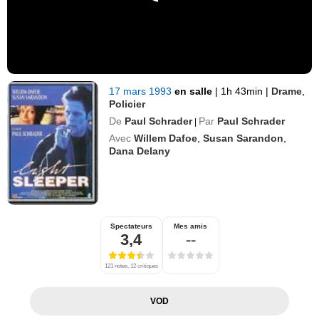
17 mars 1993
en salle
|
1h 43min
|
Drame
,
Policier
De
Paul Schrader
Par
Paul Schrader
|
Avec
Willem Dafoe
,
Susan Sarandon
,
Dana Delany
Spectateurs
Mes amis
3,4
--
121 notes, 12 critiques
VOD