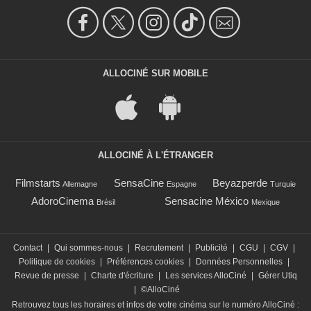
ALLOCINÉ SUR MOBILE
ALLOCINÉ À L'ÉTRANGER
Filmstarts
SensaCine
Beyazperde
Allemagne
Espagne
Turquie
AdoroCinema
Sensacine México
Brésil
Mexique
Contact
|
Qui sommes-nous
|
Recrutement
|
Publicité
|
CGU
|
CGV
|
Politique de cookies
|
Préférences cookies
|
Données Personnelles
|
Revue de presse
|
Charte d'écriture
|
Les services AlloCiné
|
Gérer Utiq
|
©AlloCiné
Retrouvez tous les horaires et infos de votre cinéma sur le numéro AlloCiné :