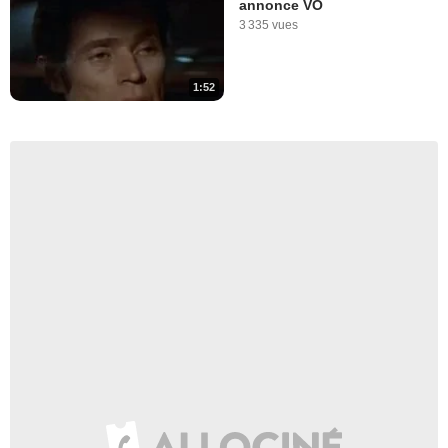
annonce VO
3 335 vues
1:52