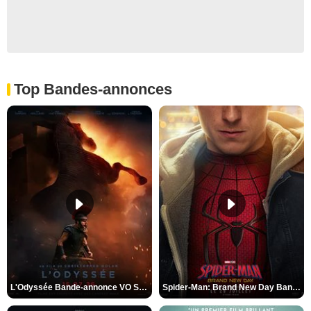
Top Bandes-annonces
L'Odyssée Bande-annonce VO STFR
Spider-Man: Brand New Day Bande-annonce VO STFR