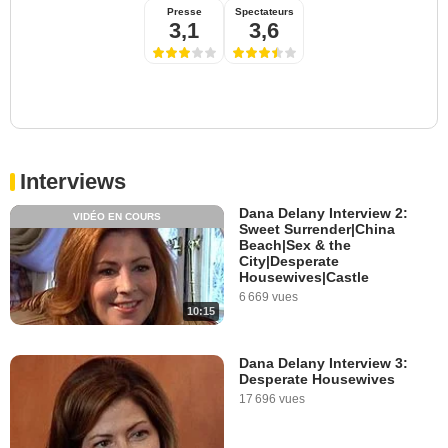
Presse
Spectateurs
3,1
3,6
Interviews
Dana Delany Interview 2:
VIDÉO EN COURS
Sweet Surrender|China
Beach|Sex & the
City|Desperate
Housewives|Castle
6 669 vues
10:15
Dana Delany Interview 3:
Desperate Housewives
17 696 vues