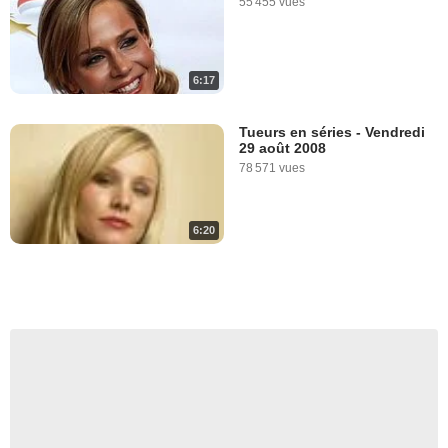
55 455 vues
6:17
Tueurs en séries - Vendredi
29 août 2008
78 571 vues
6:20