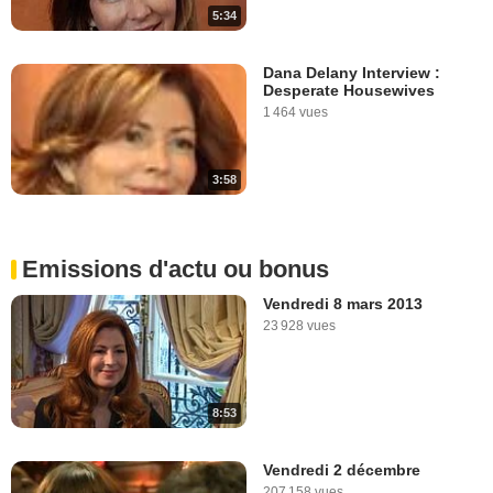
5:34
Dana Delany Interview :
Desperate Housewives
1 464 vues
3:58
Emissions d'actu ou bonus
Vendredi 8 mars 2013
23 928 vues
8:53
Vendredi 2 décembre
207 158 vues