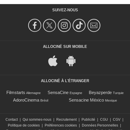
SUIVEZ-NOUS
ALLOCINÉ SUR MOBILE
ALLOCINÉ À L'ÉTRANGER
Filmstarts
SensaCine
Beyazperde
Allemagne
Espagne
Turquie
AdoroCinema
Sensacine México
Brésil
Mexique
Contact
|
Qui sommes-nous
|
Recrutement
|
Publicité
|
CGU
|
CGV
|
Politique de cookies
|
Préférences cookies
|
Données Personnelles
|