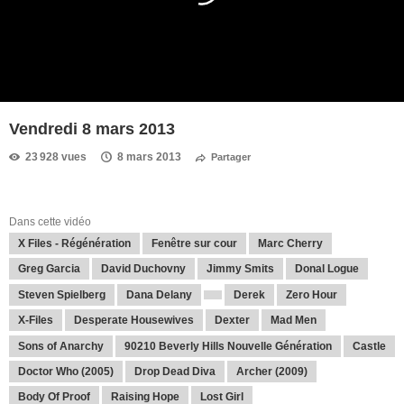
Vendredi 8 mars 2013
23 928 vues
8 mars 2013
Partager
Dans cette vidéo
X Files - Régénération
Fenêtre sur cour
Marc Cherry
Greg Garcia
David Duchovny
Jimmy Smits
Donal Logue
Steven Spielberg
Dana Delany
Derek
Zero Hour
X-Files
Desperate Housewives
Dexter
Mad Men
Sons of Anarchy
90210 Beverly Hills Nouvelle Génération
Castle
Doctor Who (2005)
Drop Dead Diva
Archer (2009)
Body Of Proof
Raising Hope
Lost Girl