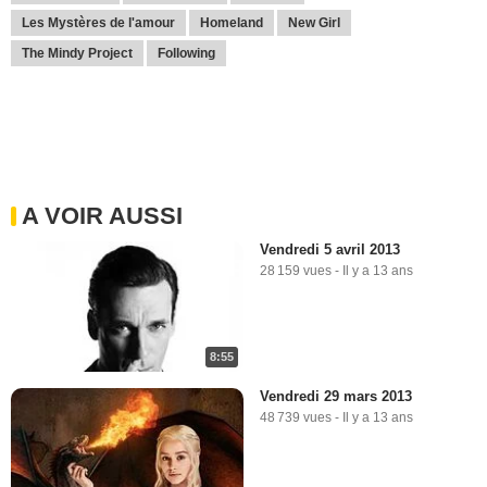
Les Mystères de l'amour
Homeland
New Girl
The Mindy Project
Following
A VOIR AUSSI
Vendredi 5 avril 2013
28 159 vues
-
Il y a 13 ans
8:55
Vendredi 29 mars 2013
48 739 vues
-
Il y a 13 ans