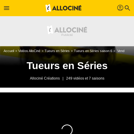
profil
menu
search
Accueil
Vidéos AlloCiné
Tueurs en Séries
Tueurs en Séries saison 6
Vendredi 8 mars 2013
Tueurs en Séries
Allociné Créations
|
249 vidéos et 7 saisons