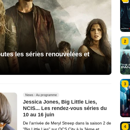
2
utes les séries renouvelées et
3
News - Au programme
Jessica Jones, Big Little Lies,
NCIS... Les rendez-vous séries du
10 au 16 juin
De l'arrivée de Meryl Streep dans la saison 2 de
4
"Big Little Lies" sur OCS City à la 3ème et