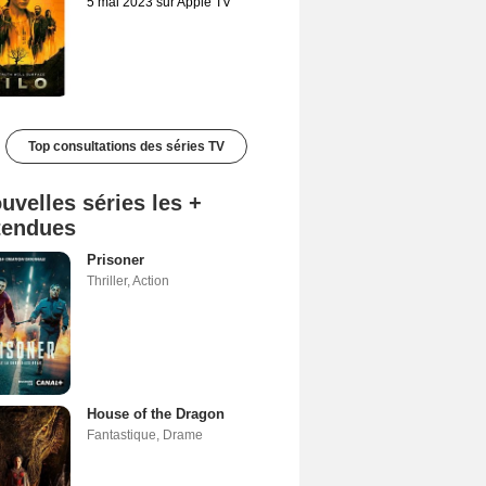
5 mai 2023 sur Apple TV
Top consultations des séries TV
uvelles séries les +
tendues
Prisoner
Thriller
,
Action
House of the Dragon
Fantastique
,
Drame