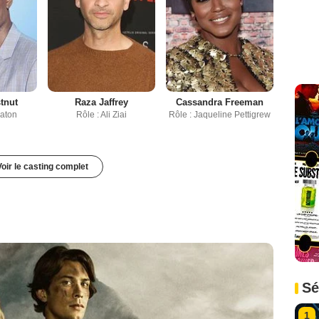
tnut
Raza Jaffrey
Cassandra Freeman
eaton
Rôle : Ali Ziai
Rôle : Jaqueline Pettigrew
Voir le casting complet
Sé
1