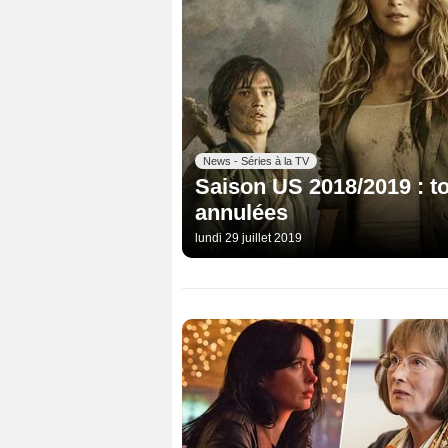
News - Séries à la TV
Saison US 2018/2019 : to
annulées
lundi 29 juillet 2019