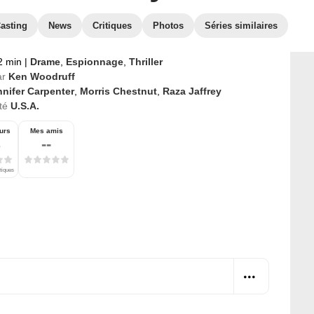
asting
News
Critiques
Photos
Séries similaires
2 min
|
Drame
,
Espionnage
,
Thriller
ar
Ken Woodruff
nnifer Carpenter
,
Morris Chestnut
,
Raza Jaffrey
té
U.S.A.
urs
Mes amis
--
itiques