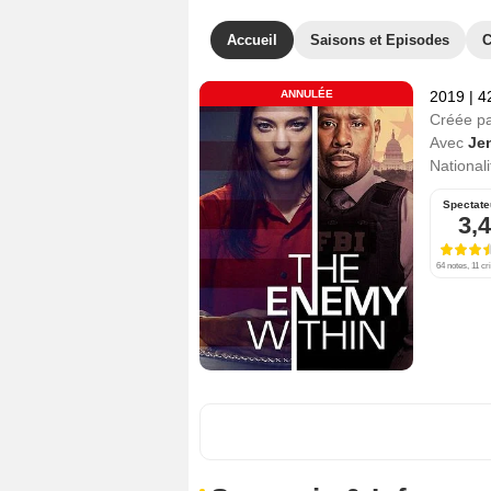
Accueil
Saisons et Episodes
C
ANNULÉE
2019
|
4
Créée p
Avec
Je
Nationali
Spectate
3,4
64 notes, 11 cr