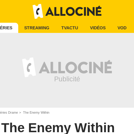
ÉRIES
STREAMING
TVACTU
VIDÉOS
VOD
éries Drame
The Enemy Within
The Enemy Within