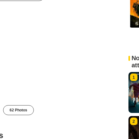
No
at
1
62 Photos
2
s