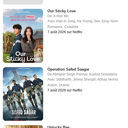
Our Sticky Love
De
Ji-Hye Mo
Avec
Hae-in Jung
,
Ha Young
,
Seo Jung-Yeon
Romance
,
Comédie
7 août 2026 sur Netflix
Operation Safed Saagar
De
Abhijeet Singh Parmar
,
Kushal Srivastava
Avec
Siddharth
,
Jimmy Shergill
,
Abhay Verma
Action
,
Drame
7 août 2026 sur Netflix
Unlucky Bae