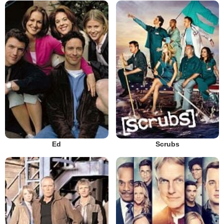
Ed
Scrubs