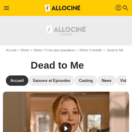
profil
menu
search
Accueil
Séries
Séries TV les plus populaires
Séries Comédie
Dead to Me
Dead to Me
Accueil
Saisons et Episodes
Casting
News
Vidéo