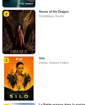
House of the Dragon
2
Fantastique
,
Drame
Silo
3
Drame
,
Science Fiction
La Petite maison dans la prairie