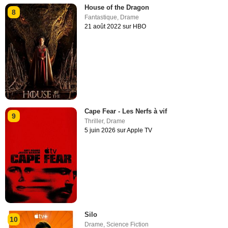
House of the Dragon
8
Fantastique
,
Drame
21 août 2022 sur HBO
Cape Fear - Les Nerfs à vif
9
Thriller
,
Drame
5 juin 2026 sur Apple TV
Silo
10
Drame
,
Science Fiction