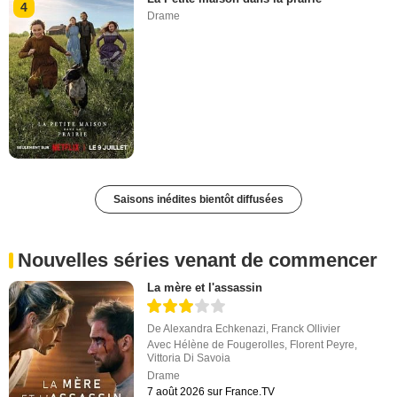
4
Drame
Saisons inédites bientôt diffusées
Nouvelles séries venant de commencer
La mère et l'assassin
De
Alexandra Echkenazi
,
Franck Ollivier
Avec
Hélène de Fougerolles
,
Florent Peyre
,
Vittoria Di Savoia
Drame
7 août 2026 sur France.TV