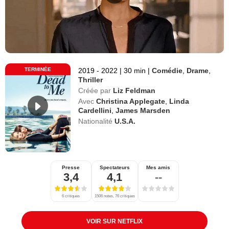
TERMINÉE
2019 - 2022
|
30 min
|
Comédie
,
Drame
,
Thriller
Créée par
Liz Feldman
Avec
Christina Applegate
,
Linda
Cardellini
,
James Marsden
Nationalité
U.S.A.
Presse
Spectateurs
Mes amis
3,4
4,1
--
6 critiques
1506 notes, 76 critiques
VOIR SUR NETFLIX