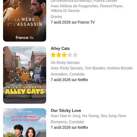
De
Alexandra Echkenazi
,
Franck Ollivier
Avec
Hélène de Fougerolles
,
Florent Peyre
,
Vittoria Di Savoia
Drame
7 août 2026 sur France.TV
Alley Cats
De
Ricky Gervais
Avec
Ricky Gervais
,
Tom Basden
,
Andrew Brooke
Animation
,
Comédie
7 août 2026 sur Netflix
Our Sticky Love
Avec
Hae-in Jung
,
Ha Young
,
Seo Jung-Yeon
Romance
,
Comédie
7 août 2026 sur Netflix