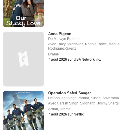
Anna Pigeon
De
Morwyn Brebner
Avec
Tracy Spiridakos
,
Ronnie Rowe
,
Manuel
Rodriguez-Saenz
Drame
7 août 2026 sur USA Network Inc.
Operation Safed Saagar
De
Abhijeet Singh Parmar
,
Kushal Srivastava
Avec
Harssh Singh
,
Siddharth
,
Jimmy Shergill
Action
,
Drame
7 août 2026 sur Netflix