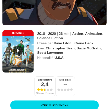
TERMINÉE
2018 - 2020
|
26 min
|
Action
,
Animation
,
Science Fiction
Créée par
Dave Filoni
,
Carrie Beck
Avec
Christopher Sean
,
Suzie McGrath
,
Scott Lawrence
Nationalité
U.S.A.
Spectateurs
Mes amis
2,4
--
231 notes, 12 critiques
VOIR SUR DISNEY
+