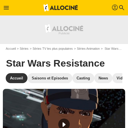
profil
menu
search
Accueil
Séries
Séries TV les plus populaires
Séries Animation
Star Wars Resistance
Star Wars Resistance
Accueil
Saisons et Episodes
Casting
News
Vidéo