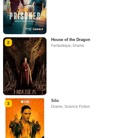
House of the Dragon
2
Fantastique
,
Drame
Silo
3
Drame
,
Science Fiction