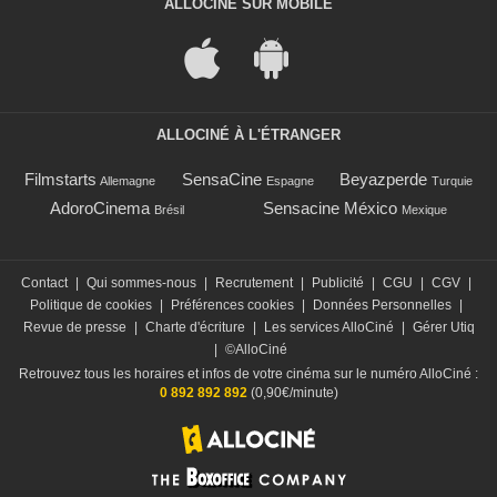
ALLOCINÉ SUR MOBILE
ALLOCINÉ À L'ÉTRANGER
Filmstarts
SensaCine
Beyazperde
Allemagne
Espagne
Turquie
AdoroCinema
Sensacine México
Brésil
Mexique
Contact
|
Qui sommes-nous
|
Recrutement
|
Publicité
|
CGU
|
CGV
|
Politique de cookies
|
Préférences cookies
|
Données Personnelles
|
Revue de presse
|
Charte d'écriture
|
Les services AlloCiné
|
Gérer Utiq
|
©AlloCiné
Retrouvez tous les horaires et infos de votre cinéma sur le numéro AlloCiné :
0 892 892 892
(0,90€/minute)