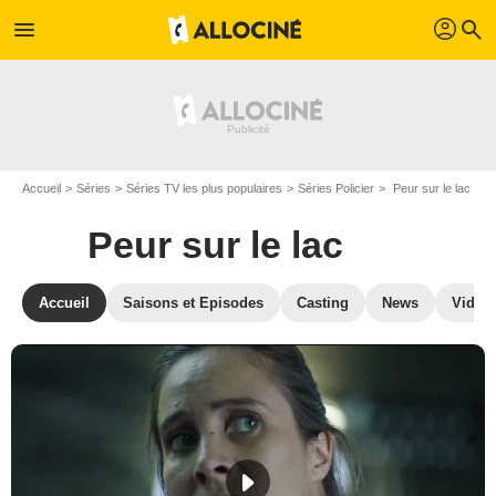
profil
menu
search
Accueil
Séries
Séries TV les plus populaires
Séries Policier
Peur sur le lac
Peur sur le lac
Accueil
Saisons et Episodes
Casting
News
Vidéo