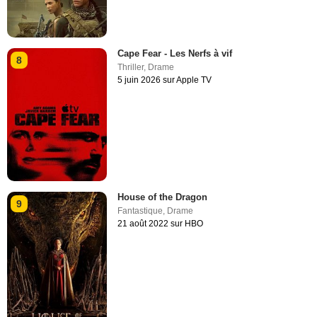
Cape Fear - Les Nerfs à vif
8
Thriller
,
Drame
5 juin 2026 sur Apple TV
House of the Dragon
9
Fantastique
,
Drame
21 août 2022 sur HBO