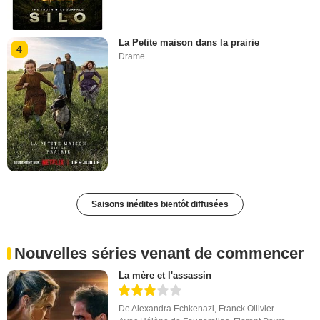
La Petite maison dans la prairie
4
Drame
Saisons inédites bientôt diffusées
Nouvelles séries venant de commencer
La mère et l'assassin
De
Alexandra Echkenazi
,
Franck Ollivier