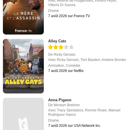
Avec
Hélène de Fougerolles
,
Florent Peyre
,
Vittoria Di Savoia
Drame
7 août 2026 sur France.TV
Alley Cats
De
Ricky Gervais
Avec
Ricky Gervais
,
Tom Basden
,
Andrew Brooke
Animation
,
Comédie
7 août 2026 sur Netflix
Anna Pigeon
De
Morwyn Brebner
Avec
Tracy Spiridakos
,
Ronnie Rowe
,
Manuel
Rodriguez-Saenz
Drame
7 août 2026 sur USA Network Inc.