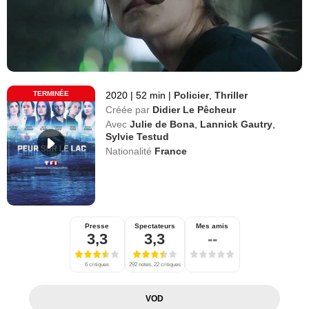
TERMINÉE
2020
|
52 min
|
Policier
,
Thriller
Créée par
Didier Le Pêcheur
Avec
Julie de Bona
,
Lannick Gautry
,
Sylvie Testud
Nationalité
France
Presse
Spectateurs
Mes amis
3,3
3,3
--
6 critiques
292 notes, 22 critiques
VOD