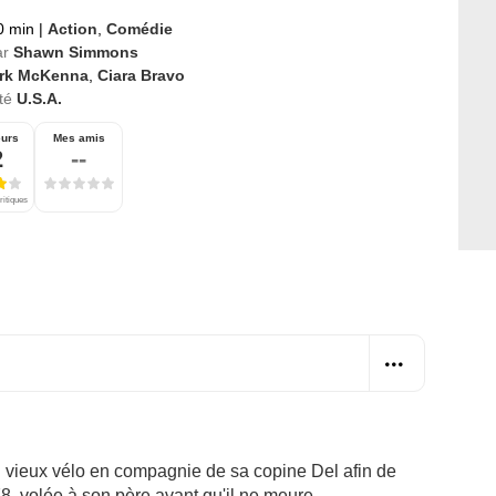
0 min
|
Action
,
Comédie
ar
Shawn Simmons
rk McKenna
,
Ciara Bravo
té
U.S.A.
eurs
Mes amis
2
--
ritiques
n vieux vélo en compagnie de sa copine Del afin de
, volée à son père avant qu'il ne meure...