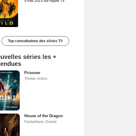
5 mai 2023 sur Apple TV
Top consultations des séries TV
uvelles séries les +
tendues
Prisoner
Thriller
,
Action
House of the Dragon
Fantastique
,
Drame