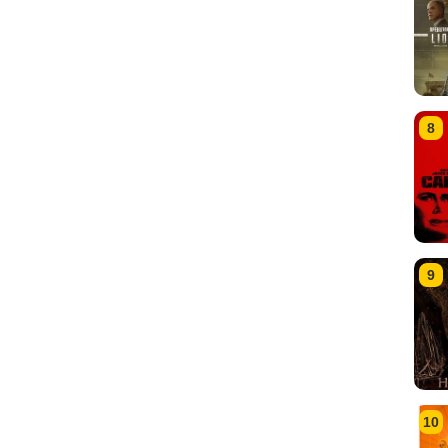
8
9
10