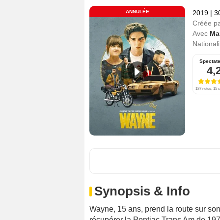
ANNULÉE
2019
|
3
Créée p
Avec
Ma
Nationali
Spectat
4,
187 notes, 15 c
Synopsis & Info
Wayne, 15 ans, prend la route sur so
récupérer la Pontiac Trans Am de 1978