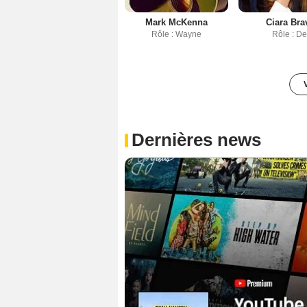
Mark McKenna
Ciara Bra
Rôle : Wayne
Rôle : De
Dernières news