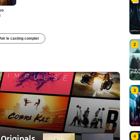
vo
l
Voir le casting complet
2
3
4