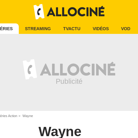
ÉRIES
STREAMING
TVACTU
VIDÉOS
VOD
éries Action
Wayne
Wayne