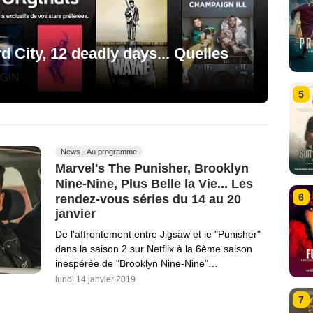
d City, 12 deadly days... Quelles
5
News - Au programme
Marvel's The Punisher, Brooklyn
Nine-Nine, Plus Belle la Vie... Les
6
rendez-vous séries du 14 au 20
janvier
De l'affrontement entre Jigsaw et le "Punisher"
dans la saison 2 sur Netflix à la 6ème saison
inespérée de "Brooklyn Nine-Nine"…
lundi 14 janvier 2019
7