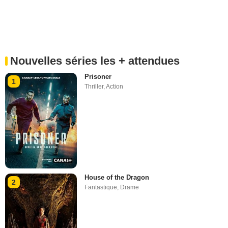
Nouvelles séries les + attendues
Prisoner
1
Thriller
,
Action
House of the Dragon
2
Fantastique
,
Drame