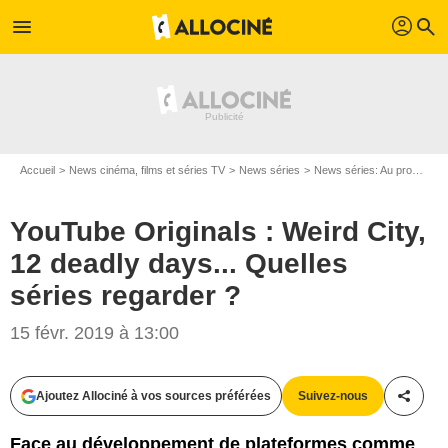
profil
menu
search
Accueil
News cinéma, films et séries TV
News séries
News séries: Au programme
YouTube Originals : Weird City,
12 deadly days... Quelles
séries regarder ?
15 févr. 2019 à 13:00
Ajoutez Allociné à vos sources préférées
Suivez-nous
Partag
Face au développement de plateformes comme