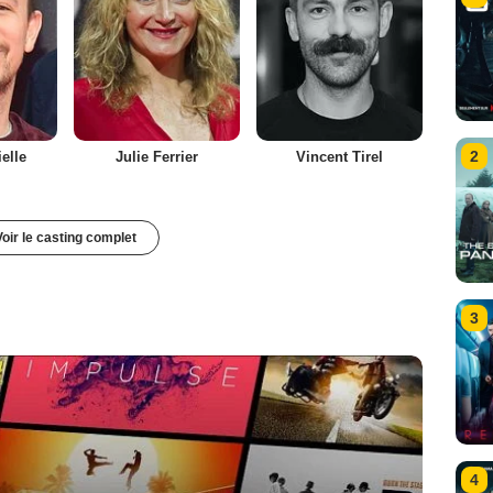
2
elle
Julie Ferrier
Vincent Tirel
Voir le casting complet
3
4