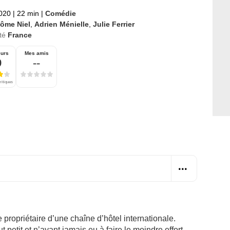
2020
|
22 min
|
Comédie
rôme Niel
,
Adrien Ménielle
,
Julie Ferrier
té
France
eurs
Mes amis
9
--
ritiques
me propriétaire d’une chaîne d’hôtel internationale.
 petit et n’ayant jamais eu à faire le moindre effort