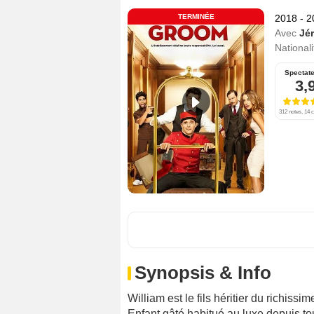
TERMINÉE
2018 - 
Avec
Jé
Nationali
Spectat
3,
312 notes, 14 c
Synopsis & Info
William est le fils héritier du richissi
Enfant gâté habitué au luxe depuis tout