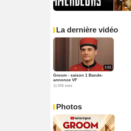
La dernière vidéo
1:51
Groom - saison 1 Bande-
annonce VF
11 056 vues
Photos