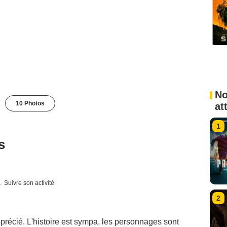
No
10 Photos
at
1
s
Suivre son activité
2
pprécié. L'histoire est sympa, les personnages sont