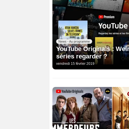
News - Au programme
YouTube Originals : Weir
séries regarder ?
vendredi 15 février 2019