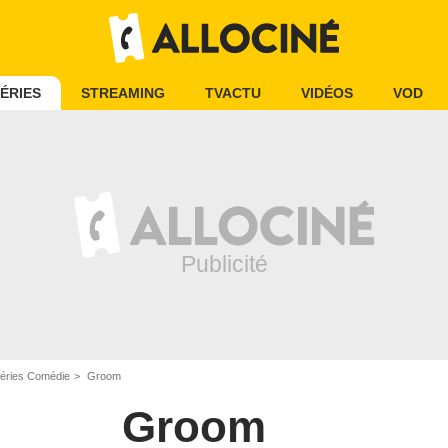
ÉRIES
STREAMING
TVACTU
VIDÉOS
VOD
éries Comédie
Groom
Groom