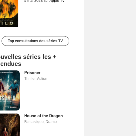
5 mai 2023 sur Apple TV
Top consultations des séries TV
uvelles séries les +
tendues
Prisoner
Thriller
,
Action
House of the Dragon
Fantastique
,
Drame