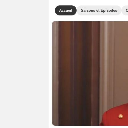
Accueil
Saisons et Episodes
C