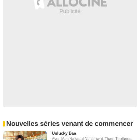
Nouvelles séries venant de commencer
Unlucky Bae
Avec
Mac Nattapat Nimjirawat
,
Tham Tupthong