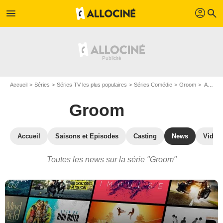
profil
menu
search
Accueil
Séries
Séries TV les plus populaires
Séries Comédie
Groom
Actualité de la série Groom
Groom
Accueil
Saisons et Episodes
Casting
News
Vidéo
Toutes les news sur la série "Groom"