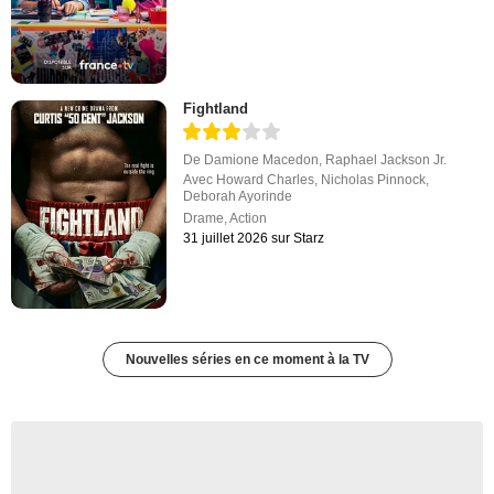
Fightland
De
Damione Macedon
,
Raphael Jackson Jr.
Avec
Howard Charles
,
Nicholas Pinnock
,
Deborah Ayorinde
Drame
,
Action
31 juillet 2026 sur Starz
Nouvelles séries en ce moment à la TV