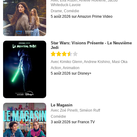
Avec
Ella Rubin
,
Amélie Hoeferle
,
Jacob
Whiteduck-Lavoie
Drame
,
Comédie
5 août 2026 sur Amazon Prime Video
Star Wars: Visions Présente - Le Neuvième
Jedi
Avec
Kimiko Glenn
,
Andrew Kishino
,
Masi Oka
Action
,
Animation
5 août 2026 sur Disney+
Le Magasin
Avec
Zoé Pinelli
,
Siméon Ruff
Comédie
3 août 2026 sur France.TV