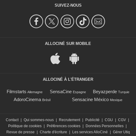
SUIVEZ-NOUS
ALLOCINÉ SUR MOBILE
ALLOCINÉ À L'ÉTRANGER
Filmstarts
SensaCine
Beyazperde
Allemagne
Espagne
Turquie
AdoroCinema
Sensacine México
Brésil
Mexique
Contact
|
Qui sommes-nous
|
Recrutement
|
Publicité
|
CGU
|
CGV
|
Politique de cookies
|
Préférences cookies
|
Données Personnelles
|
Revue de presse
|
Charte d'écriture
|
Les services AlloCiné
|
Gérer Utiq