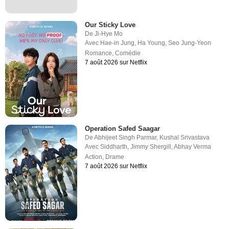
Our Sticky Love
De
Ji-Hye Mo
Avec
Hae-in Jung
,
Ha Young
,
Seo Jung-Yeon
Romance
,
Comédie
7 août 2026 sur Netflix
Operation Safed Saagar
De
Abhijeet Singh Parmar
,
Kushal Srivastava
Avec
Siddharth
,
Jimmy Shergill
,
Abhay Verma
Action
,
Drame
7 août 2026 sur Netflix