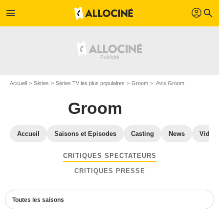
profil
menu
search
Accueil
Séries
Séries TV les plus populaires
Groom
Avis Groom
Groom
Accueil
Saisons et Episodes
Casting
News
Vidéo
CRITIQUES SPECTATEURS
CRITIQUES PRESSE
Toutes les saisons