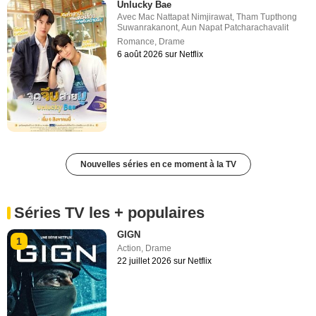
Unlucky Bae
Avec
Mac Nattapat Nimjirawat
,
Tham Tupthong
Suwanrakanont
,
Aun Napat Patcharachavalit
Romance
,
Drame
6 août 2026 sur Netflix
Nouvelles séries en ce moment à la TV
Séries TV les + populaires
GIGN
1
Action
,
Drame
22 juillet 2026 sur Netflix