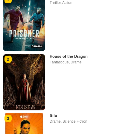
Thriller
,
Action
House of the Dragon
2
Fantastique
,
Drame
Silo
3
Drame
,
Science Fiction