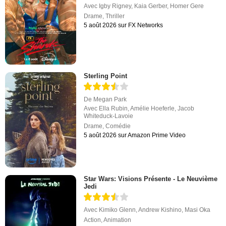
Avec
Igby Rigney
,
Kaia Gerber
,
Homer Gere
Drame
,
Thriller
5 août 2026 sur FX Networks
Sterling Point
De
Megan Park
Avec
Ella Rubin
,
Amélie Hoeferle
,
Jacob
Whiteduck-Lavoie
Drame
,
Comédie
5 août 2026 sur Amazon Prime Video
Star Wars: Visions Présente - Le Neuvième
Jedi
Avec
Kimiko Glenn
,
Andrew Kishino
,
Masi Oka
Action
,
Animation