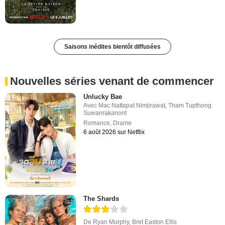
Saisons inédites bientôt diffusées
Nouvelles séries venant de commencer
Unlucky Bae
Avec
Mac Nattapat Nimjirawat
,
Tham Tupthong
Suwanrakanont
Romance
,
Drame
6 août 2026 sur Netflix
The Shards
De
Ryan Murphy
,
Bret Easton Ellis