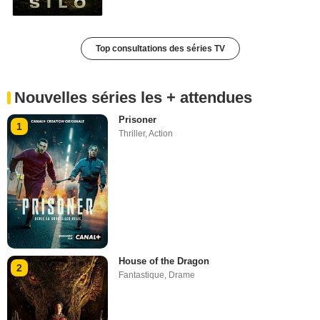
Top consultations des séries TV
Nouvelles séries les + attendues
Prisoner
1
Thriller
,
Action
House of the Dragon
2
Fantastique
,
Drame