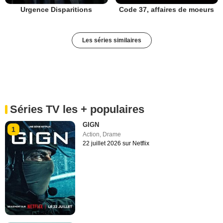
Urgence Disparitions
Code 37, affaires de moeurs
Les séries similaires
Séries TV les + populaires
GIGN
1
Action
,
Drame
22 juillet 2026 sur Netflix