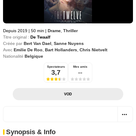
Depuis 2019
|
50 min
|
Drame
,
Thriller
Titre original :
De Twaalf
Créée par
Bert Van Dael
,
Sanne Nuyens
Avec
Emilie De Roo
,
Bart Hollanders
,
Chris Nietvelt
Nationalité
Belgique
Spectateurs
Mes amis
3,7
--
VOD
Synopsis & Info