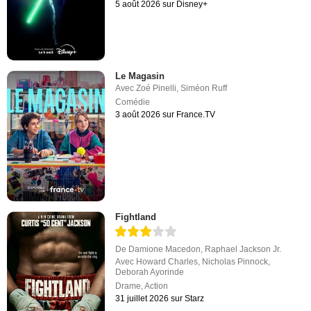
5 août 2026 sur Disney+
Le Magasin
Avec
Zoé Pinelli
,
Siméon Ruff
Comédie
3 août 2026 sur France.TV
Fightland
De
Damione Macedon
,
Raphael Jackson Jr.
Avec
Howard Charles
,
Nicholas Pinnock
,
Deborah Ayorinde
Drame
,
Action
31 juillet 2026 sur Starz