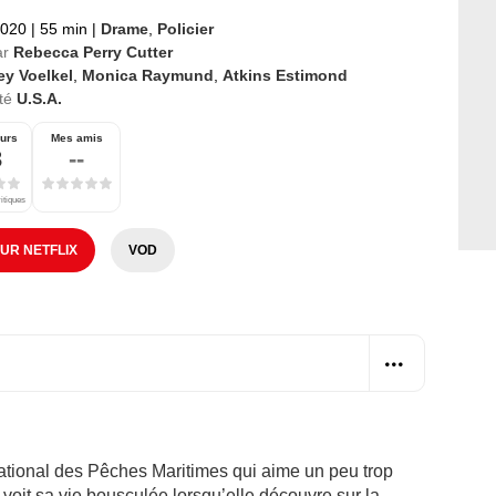
2020
|
55 min
|
Drame
,
Policier
ar
Rebecca Perry Cutter
ey Voelkel
,
Monica Raymund
,
Atkins Estimond
té
U.S.A.
urs
Mes amis
3
--
ritiques
SUR NETFLIX
VOD
ational des Pêches Maritimes qui aime un peu trop
s, voit sa vie bousculée lorsqu’elle découvre sur la