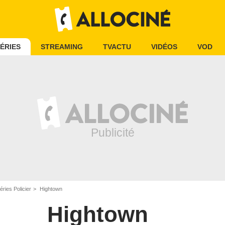
ÉRIES
STREAMING
TVACTU
VIDÉOS
VOD
éries Policier
Hightown
Hightown