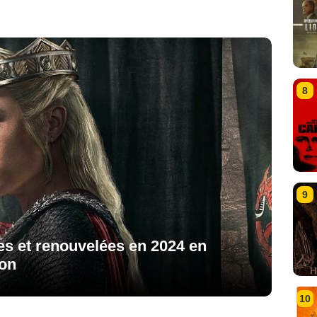
8
9
es et renouvelées en 2024 en
ion
10