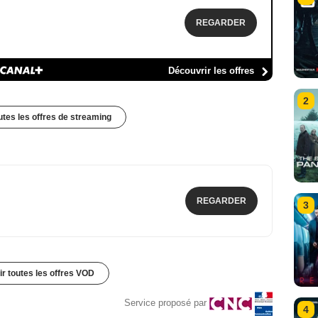
REGARDER
Découvrir les offres
2
outes les offres de streaming
REGARDER
3
ir toutes les offres VOD
Service proposé par
4