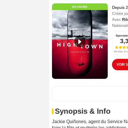
EN COURS
Depuis 
Créée p
Avec
Ril
Nationali
Spectate
3,
113 notes, 11 c
VOIR 
Synopsis & Info
Jackie Quiñones, agent du Service N
faire la fête et multiplie les addiction