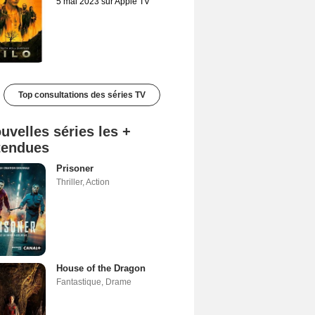
5 mai 2023 sur Apple TV
Top consultations des séries TV
uvelles séries les +
tendues
Prisoner
Thriller
,
Action
House of the Dragon
Fantastique
,
Drame