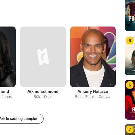
5
6
mund
Atkins Estimond
Amaury Nolasco
uiñones
Rôle : Osito
Rôle : Frankie Cuevas
Voir le casting complet
7