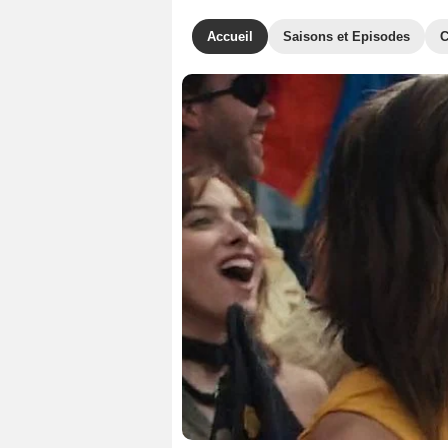
Accueil
Saisons et Episodes
C