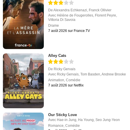
De
Alexandra Echkenazi
,
Franck Ollivier
Avec
Hélène de Fougerolles
,
Florent Peyre
,
Vittoria Di Savoia
Drame
7 août 2026 sur France.TV
Alley Cats
De
Ricky Gervais
Avec
Ricky Gervais
,
Tom Basden
,
Andrew Brooke
Animation
,
Comédie
7 août 2026 sur Netflix
Our Sticky Love
Avec
Hae-in Jung
,
Ha Young
,
Seo Jung-Yeon
Romance
,
Comédie