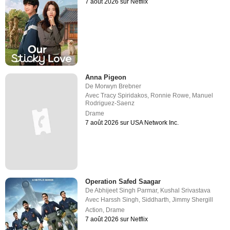
7 août 2026 sur Netflix
Anna Pigeon
De
Morwyn Brebner
Avec
Tracy Spiridakos
,
Ronnie Rowe
,
Manuel
Rodriguez-Saenz
Drame
7 août 2026 sur USA Network Inc.
Operation Safed Saagar
De
Abhijeet Singh Parmar
,
Kushal Srivastava
Avec
Harssh Singh
,
Siddharth
,
Jimmy Shergill
Action
,
Drame
7 août 2026 sur Netflix