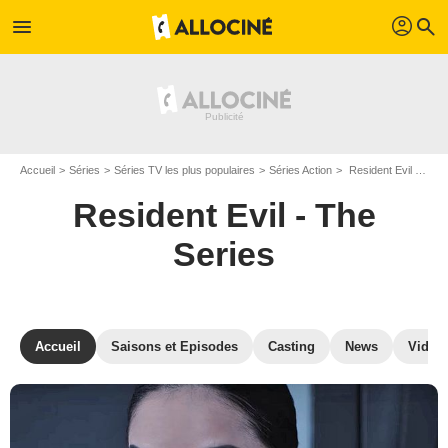
profil
menu
search
Accueil
Séries
Séries TV les plus populaires
Séries Action
Resident Evil - The Series
Resident Evil - The
Series
Accueil
Saisons et Episodes
Casting
News
Vidéo