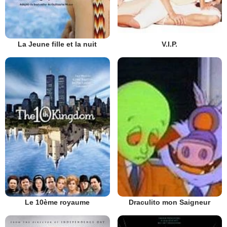
La Jeune fille et la nuit
V.I.P.
Le 10ème royaume
Draculito mon Saigneur