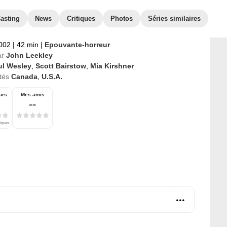
asting
News
Critiques
Photos
Séries similaires
2002
|
42 min
|
Epouvante-horreur
ar
John Leekley
ul Wesley
,
Scott Bairstow
,
Mia Kirshner
tés
Canada
,
U.S.A.
urs
Mes amis
--
tiques