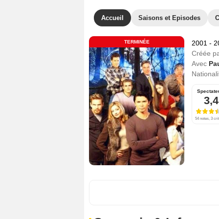
Accueil
Saisons et Episodes
C
TERMINÉE
2001 - 
Créée p
Avec
Pa
Nationali
Spectate
3,4
54 notes, 3 cri