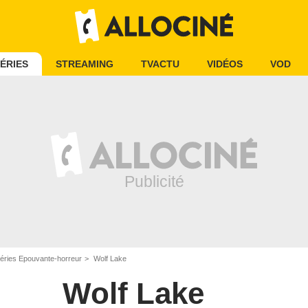
ÉRIES
STREAMING
TVACTU
VIDÉOS
VOD
éries Epouvante-horreur
Wolf Lake
Wolf Lake