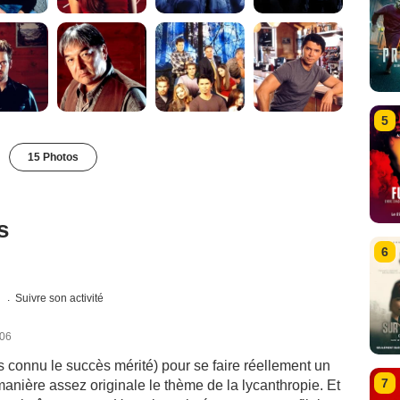
5
15 Photos
s
6
s
Suivre son activité
006
pas connu le succès mérité) pour se faire réellement un
7
nière assez originale le thème de la lycanthropie. Et