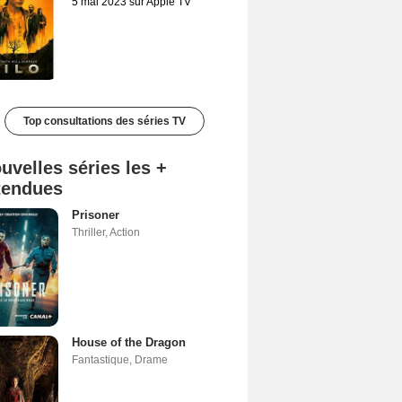
5 mai 2023 sur Apple TV
Top consultations des séries TV
uvelles séries les +
tendues
Prisoner
Thriller
,
Action
House of the Dragon
Fantastique
,
Drame