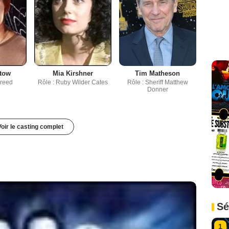
stow
Mia Kirshner
Tim Matheson
Creed
Rôle : Ruby Wilder Cates
Rôle : Sheriff Matthew
Donner
Voir le casting complet
Sé
1