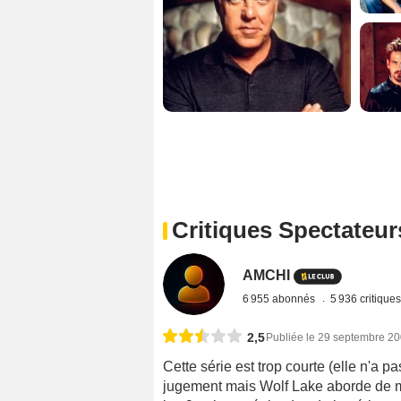
Critiques Spectateur
AMCHI
6 955 abonnés
5 936 critique
2,5
Publiée le 29 septembre 2
Cette série est trop courte (elle n'a 
jugement mais Wolf Lake aborde de ma