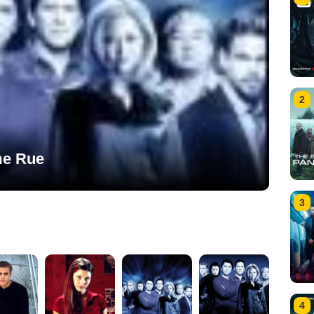
2
me Rue
3
4