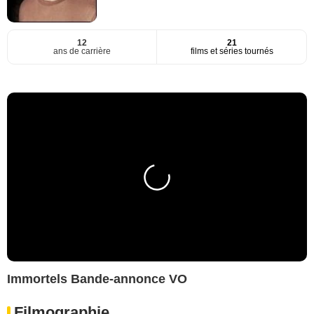
12
21
ans de carrière
films et séries tournés
Immortels Bande-annonce VO
Filmographie