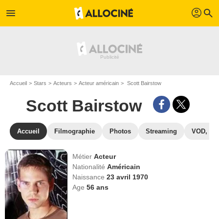
profil
menu
search
Accueil
Stars
Acteurs
Acteur américain
Scott Bairstow
Scott Bairstow
Accueil
Filmographie
Photos
Streaming
VOD, DV
Métier
Acteur
Nationalité
Américain
Naissance
23 avril 1970
Age
56
ans