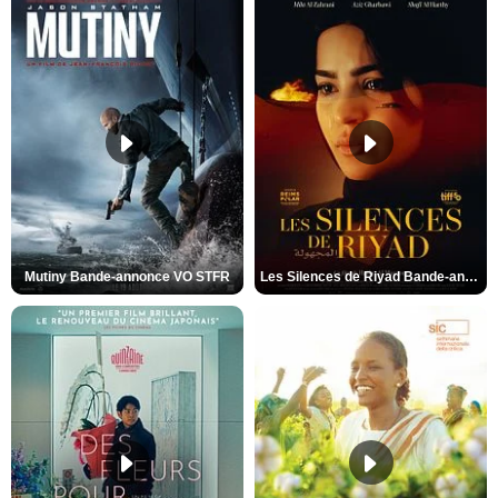
Mutiny Bande-annonce VO STFR
Les Silences de Riyad Bande-annonce VO STFR