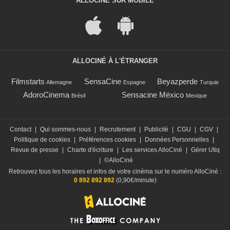
ALLOCINÉ SUR MOBILE
ALLOCINÉ À L'ÉTRANGER
Filmstarts
SensaCine
Beyazperde
Allemagne
Espagne
Turquie
AdoroCinema
Sensacine México
Brésil
Mexique
Contact
|
Qui sommes-nous
|
Recrutement
|
Publicité
|
CGU
|
CGV
|
Politique de cookies
|
Préférences cookies
|
Données Personnelles
|
Revue de presse
|
Charte d'écriture
|
Les services AlloCiné
|
Gérer Utiq
|
©AlloCiné
Retrouvez tous les horaires et infos de votre cinéma sur le numéro AlloCiné :
0 892 892 892
(0,90€/minute)