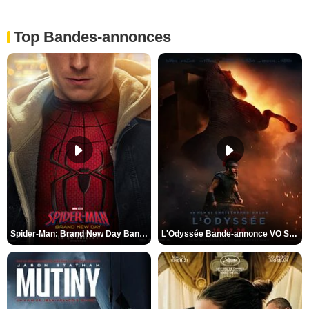
Top Bandes-annonces
Spider-Man: Brand New Day Bande-annonce VO STFR
L'Odyssée Bande-annonce VO STFR