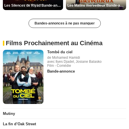
Les Silences de Riyad Bande-annonce VO STFR
Les Matins merveilleux Bande-annonce VF
Bandes-annonces à ne pas manquer
Films Prochainement au Cinéma
Tombé du ciel
de Mohamed Hamidi
avec Ilyes Djadel, Josiane Balasko
Film - Comédie
Bande-annonce
Mutiny
La fin d’Oak Street