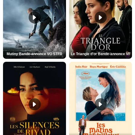
Mutiny Bande-annonce VO STFR
Le Triangle d'or Bande-annonce VF