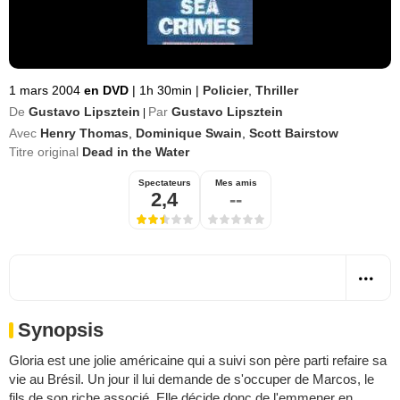
1 mars 2004
en DVD
|
1h 30min
|
Policier
,
Thriller
De
Gustavo Lipsztein
Par
Gustavo Lipsztein
|
Avec
Henry Thomas
,
Dominique Swain
,
Scott Bairstow
Titre original
Dead in the Water
Spectateurs
Mes amis
2,4
--
Synopsis
Gloria est une jolie américaine qui a suivi son père parti refaire sa
vie au Brésil. Un jour il lui demande de s'occuper de Marcos, le
fils de son riche associé. Elle décide donc de l'emmener en