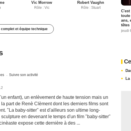
me
Vic Morrow
Robert Vaughn
n
Rôle : Vic
Rôle : Stuart
C'est
toute
ans, 
têtes
 complet et équipe technique
jeudi 
s
Ce
Da
ques
Suivre son activité
La 
12
d'un enfant), un enlèvement de haute tension mais un
la part de Renè Clèment dont les derniers films sont
. "La baby-sitter" est d'ailleurs son ultime long-
sculpture en devenant le temps d'un film "baby-sitter"
cinèaste expose cette dernière à des ...