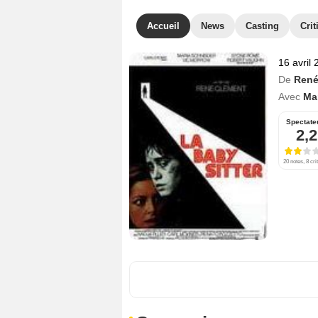
Accueil
News
Casting
Crit
16 avril
De
René
Avec
Ma
Spectate
2,2
20 notes, 8 cri