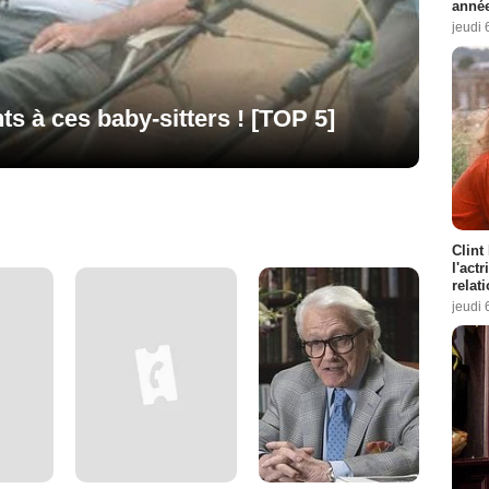
année
jeudi 
ts à ces baby-sitters ! [TOP 5]
Clint
l'act
relat
jeudi 