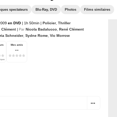
iques spectateurs
Blu-Ray, DVD
Photos
Films similaires
 2009
en DVD
|
1h 50min
|
Policier
,
Thriller
 Clément
Par
Nicola Badalucco
,
René Clément
|
ria Schneider
,
Sydne Rome
,
Vic Morrow
urs
Mes amis
--
tiques