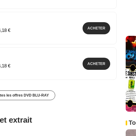
ACHETER
4,18 €
ACHETER
4,18 €
utes les offres DVD BLU-RAY
et extrait
To