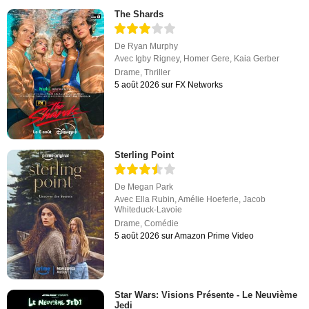
The Shards
De
Ryan Murphy
Avec
Igby Rigney
,
Homer Gere
,
Kaia Gerber
Drame
,
Thriller
5 août 2026 sur FX Networks
Sterling Point
De
Megan Park
Avec
Ella Rubin
,
Amélie Hoeferle
,
Jacob
Whiteduck-Lavoie
Drame
,
Comédie
5 août 2026 sur Amazon Prime Video
Star Wars: Visions Présente - Le Neuvième
Jedi