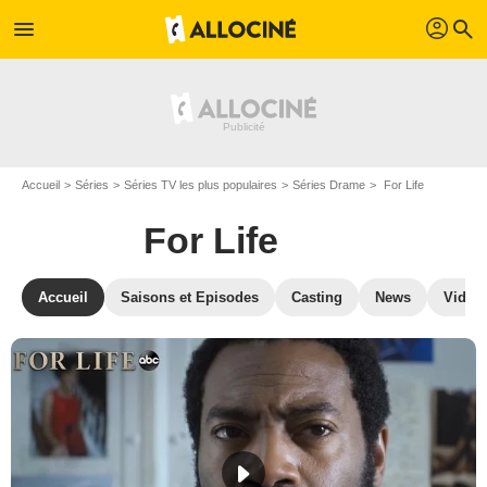
profil
menu
search
Accueil
Séries
Séries TV les plus populaires
Séries Drame
For Life
For Life
Accueil
Saisons et Episodes
Casting
News
Vidéo