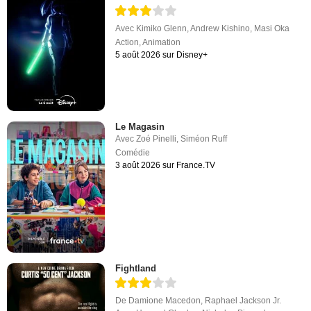
Avec
Kimiko Glenn
,
Andrew Kishino
,
Masi Oka
Action
,
Animation
5 août 2026 sur Disney+
Le Magasin
Avec
Zoé Pinelli
,
Siméon Ruff
Comédie
3 août 2026 sur France.TV
Fightland
De
Damione Macedon
,
Raphael Jackson Jr.