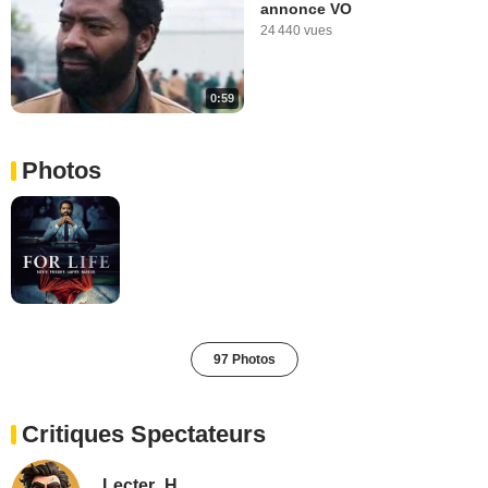
annonce VO
24 440 vues
0:59
Photos
97 Photos
Critiques Spectateurs
Lecter_H