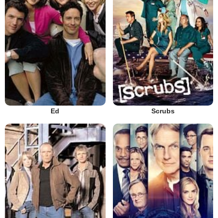
Ed
Scrubs