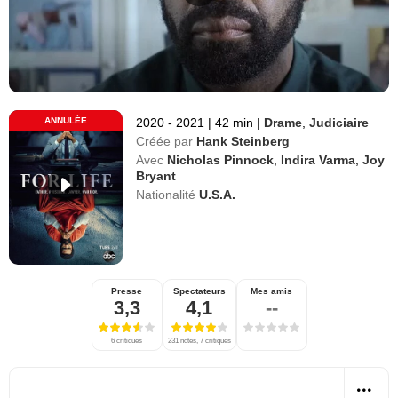
ANNULÉE
2020 - 2021
|
42 min
|
Drame
,
Judiciaire
Créée par
Hank Steinberg
Avec
Nicholas Pinnock
,
Indira Varma
,
Joy
Bryant
Nationalité
U.S.A.
Presse
Spectateurs
Mes amis
3,3
4,1
--
6 critiques
231 notes, 7 critiques