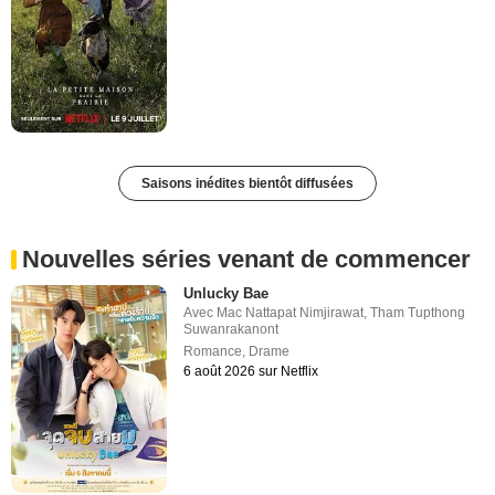
Saisons inédites bientôt diffusées
Nouvelles séries venant de commencer
Unlucky Bae
Avec
Mac Nattapat Nimjirawat
,
Tham Tupthong
Suwanrakanont
Romance
,
Drame
6 août 2026 sur Netflix