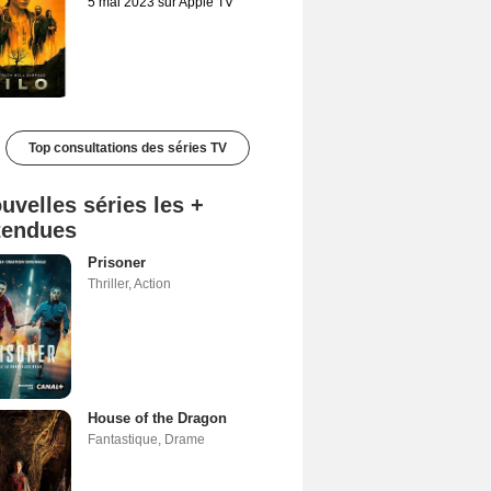
5 mai 2023 sur Apple TV
Top consultations des séries TV
uvelles séries les +
tendues
Prisoner
Thriller
,
Action
House of the Dragon
Fantastique
,
Drame