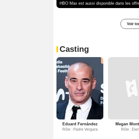
HBO Max est aussi disponible dans les offr
Voir t
Casting
Eduard Fernández
Megan Mont
Rôle : Padre Vergara
Rôle : Ele