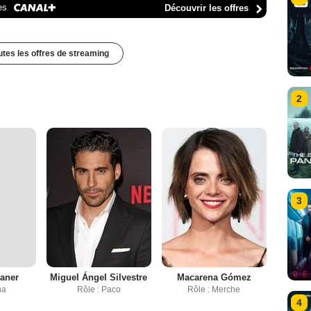
es
Découvrir les offres
outes les offres de streaming
2
3
aner
Miguel Ángel Silvestre
Macarena Gómez
na
Rôle : Paco
Rôle : Merche
4