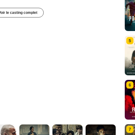
Voir le casting complet
5
6
7