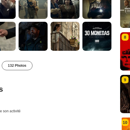
8
132 Photos
9
s
e son activité
10