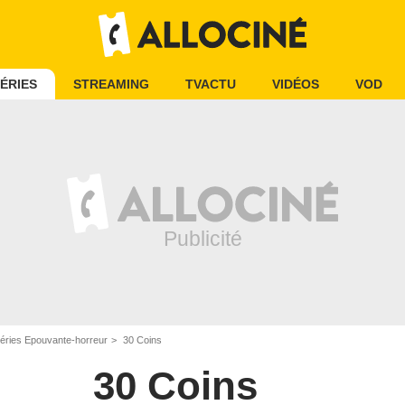
ÉRIES
STREAMING
TVACTU
VIDÉOS
VOD
éries Epouvante-horreur
30 Coins
30 Coins