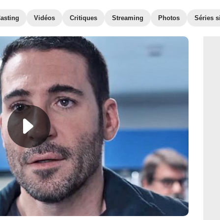
asting
Vidéos
Critiques
Streaming
Photos
Séries s