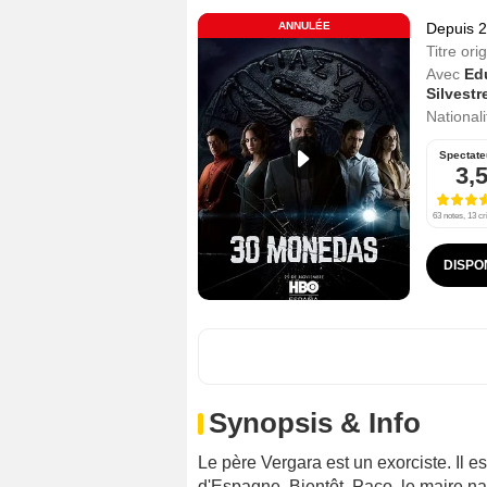
ANNULÉE
Depuis 
Titre orig
Avec
Ed
Silvestr
Nationali
Spectate
3,
63 notes, 13 cr
DISPO
Synopsis & Info
Le père Vergara est un exorciste. Il e
d'Espagne. Bientôt, Paco, le maire naïf