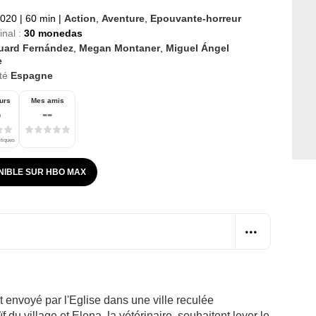
2020
|
60 min
|
Action
,
Aventure
,
Epouvante-horreur
inal :
30 monedas
uard Fernández
,
Megan Montaner
,
Miguel Ángel
e
té
Espagne
urs
Mes amis
5
--
itiques
NIBLE SUR HBO MAX
st envoyé par l'Eglise dans une ville reculée
 du village et Elena, la vétérinaire, souhaitent lever le