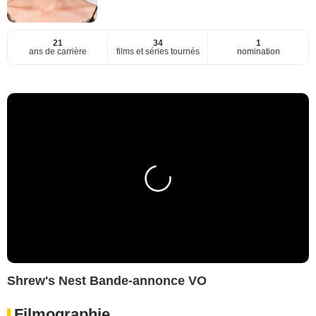
21
34
1
ans de carrière
films et séries tournés
nomination
Shrew's Nest Bande-annonce VO
Filmographie