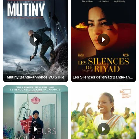
Mutiny Bande-annonce VO STFR
Les Silences de Riyad Bande-annonce VO STFR