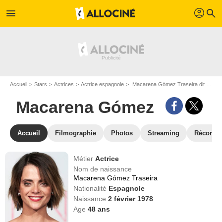
profil
menu
search
Accueil
Stars
Actrices
Actrice espagnole
Macarena Gómez Traseira dit Macarena Gómez
Macarena Gómez
Accueil
Filmographie
Photos
Streaming
Récompe
Métier
Actrice
Nom de naissance
Macarena Gómez Traseira
Nationalité
Espagnole
Naissance
2 février 1978
Age
48
ans