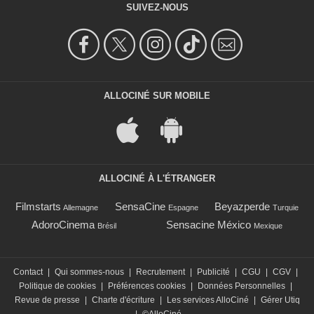
SUIVEZ-NOUS
ALLOCINÉ SUR MOBILE
ALLOCINÉ À L'ÉTRANGER
Filmstarts
SensaCine
Beyazperde
Allemagne
Espagne
Turquie
AdoroCinema
Sensacine México
Brésil
Mexique
Contact
|
Qui sommes-nous
|
Recrutement
|
Publicité
|
CGU
|
CGV
|
Politique de cookies
|
Préférences cookies
|
Données Personnelles
|
Revue de presse
|
Charte d'écriture
|
Les services AlloCiné
|
Gérer Utiq
|
©AlloCiné