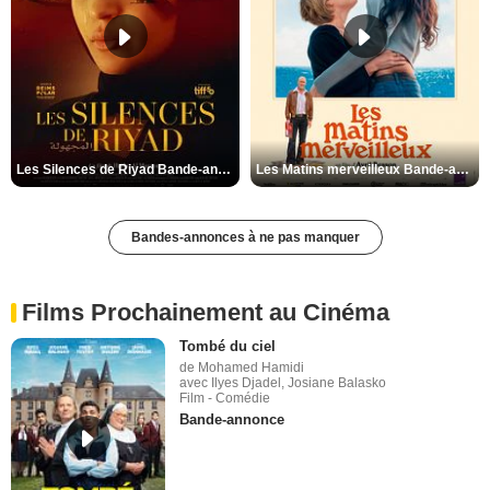
Les Silences de Riyad Bande-annonce VO STFR
Les Matins merveilleux Bande-annonce VF
Bandes-annonces à ne pas manquer
Films Prochainement au Cinéma
Tombé du ciel
de Mohamed Hamidi
avec Ilyes Djadel, Josiane Balasko
Film - Comédie
Bande-annonce