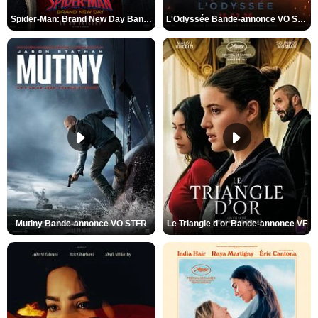
Spider-Man: Brand New Day Bande-annonce VO STFR
L'Odyssée Bande-annonce VO STFR
Mutiny Bande-annonce VO STFR
Le Triangle d'or Bande-annonce VF