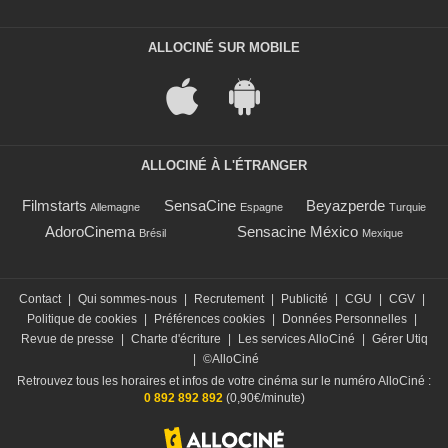
ALLOCINÉ SUR MOBILE
ALLOCINÉ À L'ÉTRANGER
Filmstarts
SensaCine
Beyazperde
Allemagne
Espagne
Turquie
AdoroCinema
Sensacine México
Brésil
Mexique
Contact
|
Qui sommes-nous
|
Recrutement
|
Publicité
|
CGU
|
CGV
|
Politique de cookies
|
Préférences cookies
|
Données Personnelles
|
Revue de presse
|
Charte d'écriture
|
Les services AlloCiné
|
Gérer Utiq
|
©AlloCiné
Retrouvez tous les horaires et infos de votre cinéma sur le numéro AlloCiné :
0 892 892 892
(0,90€/minute)