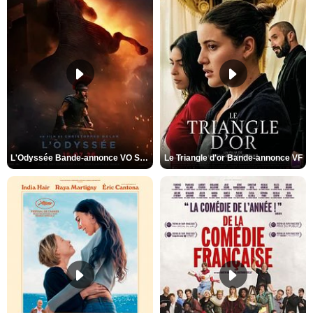
L'Odyssée Bande-annonce VO STFR
Le Triangle d'or Bande-annonce VF