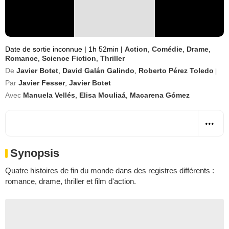
Date de sortie inconnue
|
1h 52min
|
Action
,
Comédie
,
Drame
,
Romance
,
Science Fiction
,
Thriller
De
Javier Botet
,
David Galán Galindo
,
Roberto Pérez Toledo
|
Par
Javier Fesser
,
Javier Botet
Avec
Manuela Vellés
,
Elisa Mouliaá
,
Macarena Gómez
Synopsis
Quatre histoires de fin du monde dans des registres différents :
romance, drame, thriller et film d'action.