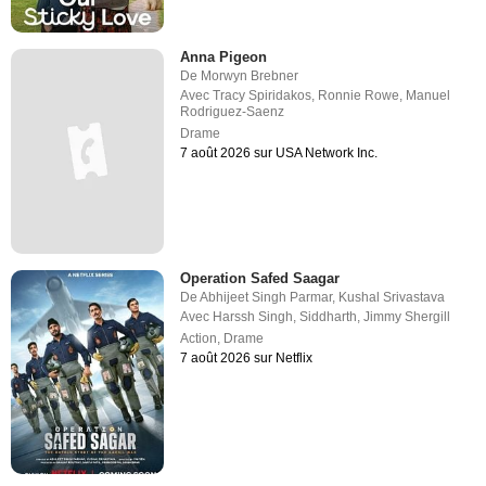
Anna Pigeon
De
Morwyn Brebner
Avec
Tracy Spiridakos
,
Ronnie Rowe
,
Manuel
Rodriguez-Saenz
Drame
7 août 2026 sur USA Network Inc.
Operation Safed Saagar
De
Abhijeet Singh Parmar
,
Kushal Srivastava
Avec
Harssh Singh
,
Siddharth
,
Jimmy Shergill
Action
,
Drame
7 août 2026 sur Netflix