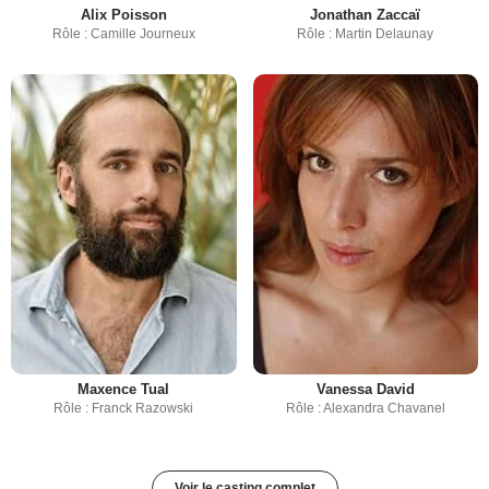
Alix Poisson
Jonathan Zaccaï
Rôle : Camille Journeux
Rôle : Martin Delaunay
Maxence Tual
Vanessa David
Rôle : Franck Razowski
Rôle : Alexandra Chavanel
Voir le casting complet