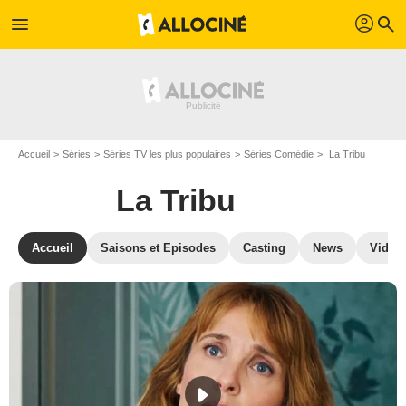
profil
menu
search
Accueil
Séries
Séries TV les plus populaires
Séries Comédie
La Tribu
La Tribu
Accueil
Saisons et Episodes
Casting
News
Vidéo