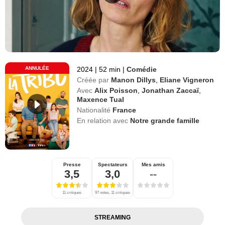
ANNULÉE
2024
|
52 min
|
Comédie
Créée par
Manon Dillys
,
Eliane Vigneron
Avec
Alix Poisson
,
Jonathan Zaccaï
,
Maxence Tual
Nationalité
France
En relation avec
Notre grande famille
Presse
Spectateurs
Mes amis
3,5
3,0
--
11 critiques
97 notes, 11 critiques
STREAMING