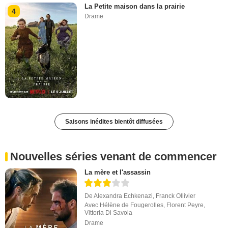
La Petite maison dans la prairie
4
Drame
Saisons inédites bientôt diffusées
Nouvelles séries venant de commencer
La mère et l'assassin
De
Alexandra Echkenazi
,
Franck Ollivier
Avec
Hélène de Fougerolles
,
Florent Peyre
,
Vittoria Di Savoia
Drame